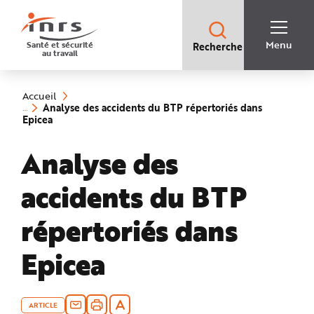
Accès
rapides
:
R
Recherche
e
Menu
Santé et sécurité
Recherche
rapide
c
au travail
:
h
e
Vous
r
êtes
c
ici
h
Accueil
:
e
Analyse des accidents du BTP répertoriés dans
r
(rubrique
Epicea
a
sélectionnée)
p
i
Analyse des
d
e
A
i
accidents du BTP
d
e
P
l
répertoriés dans
a
n
N
Epicea
a
v
i
g
a
t
i
ARTICLE
o