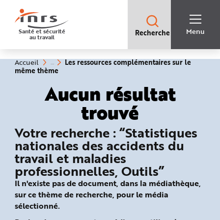
Accès
rapides
:
R
Recherche
e
Menu
Santé et sécurité
Recherche
rapide
c
au travail
:
h
e
r
c
Vous
Les ressources complémentaires sur le
Accueil
h
êtes
(rubrique
même thème
e
ici
sélectionnée)
r
:
Aucun résultat
a
p
i
trouvé
d
e
A
i
Votre recherche : “Statistiques
d
e
nationales des accidents du
P
l
travail et maladies
a
n
professionnelles, Outils”
N
a
v
Il n'existe pas de document, dans la médiathèque,
i
sur ce thème de recherche, pour le média
g
a
sélectionné.
t
i
o