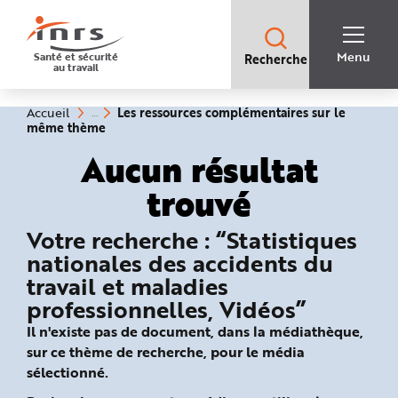
Accès
rapides
:
R
Recherche
e
Menu
Santé et sécurité
Recherche
rapide
c
au travail
:
h
e
r
c
Vous
Les ressources complémentaires sur le
Accueil
h
êtes
(rubrique
même thème
e
ici
sélectionnée)
r
:
Aucun résultat
a
p
i
trouvé
d
e
A
i
Votre recherche : “Statistiques
d
e
nationales des accidents du
P
l
travail et maladies
a
n
professionnelles, Vidéos”
N
a
v
Il n'existe pas de document, dans la médiathèque,
i
sur ce thème de recherche, pour le média
g
a
sélectionné.
t
i
o