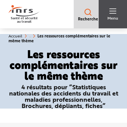
Accès
rapides
:
R
Recherche
e
Menu
Santé et sécurité
Recherche
rapide
c
au travail
:
h
e
r
c
Vous
Les ressources complémentaires sur le
Accueil
h
êtes
(rubrique
même thème
e
ici
sélectionnée)
r
:
Les ressources
a
p
i
complémentaires sur
d
e
A
le même thème
i
d
e
P
4 résultats pour “Statistiques
l
a
nationales des accidents du travail et
n
N
maladies professionnelles,
a
Brochures, dépliants, fiches”
v
i
g
a
t
i
o