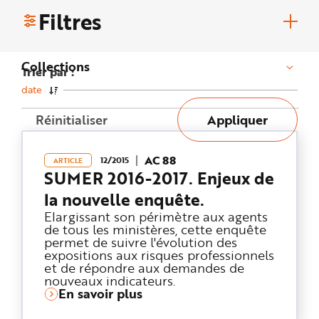
n
Filtres
p
r
i
n
c
Collections
i
Trier par :
p
a
date
l
e
A
Réinitialiser
Appliquer
l
l
e
r
a
AC 88
12/2015
ARTICLE
u
SUMER 2016-2017. Enjeux de
c
o
n
la nouvelle enquête.
t
e
Elargissant son périmètre aux agents
n
de tous les ministères, cette enquête
u
permet de suivre l'évolution des
P
i
expositions aux risques professionnels
e
et de répondre aux demandes de
d
d
nouveaux indicateurs.
e
En savoir plus
p
a
g