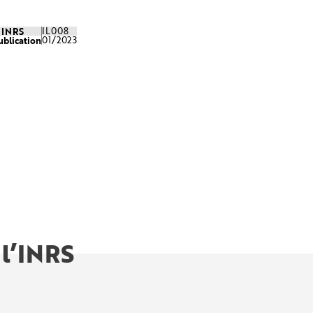
e INRS
IL008
ublication
01/2023
 l’INRS