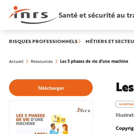
Accès
rapides
:
Santé et sécurité au tr
R
e
c
h
e
r
c
h
RISQUES PROFESSIONNELS
MÉTIERS ET SECTEU
e
r
a
Vous
p
êtes
i
(r
Les 5 phases de vie d'une machine
Accueil
Ressources
ici
d
sé
:
e
A
i
d
Les
e
Télécharger
P
l
a
n
N
ILLUSTRA
a
v
Illustra
i
g
a
t
Copyrig
i
o