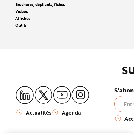
e
Brochures, dépliants, fiches
Vidéos
Affiches
Outils
SU
S'abon
Actualités
Agenda
Acc