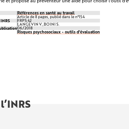
rie et propose au préventeur une aide pour choisir l'outil d'
Références en santé au travail
Article de 8 pages, publié dans le n°154
e INRS
FRPS 42
LANGEVIN V.,BOINI S.
ublication
06/2018
Risques psychosociaux - outils d'évaluation
 l’INRS