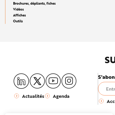
e
Brochures, dépliants, fiches
Vidéos
Affiches
Outils
SU
S'abon
Actualités
Agenda
Acc