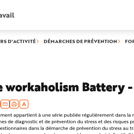
avail
Recherche
rapide
:
RS D'ACTIVITÉ
DÉMARCHES DE PRÉVENTION
FO
rubrique
électionnée)
e workaholism Battery 
ent appartient à une série publiée régulièrement dans la rev
s de diagnostic et de prévention du stress et des risques ps
estionnaires dans la démarche de prévention du stress au trav