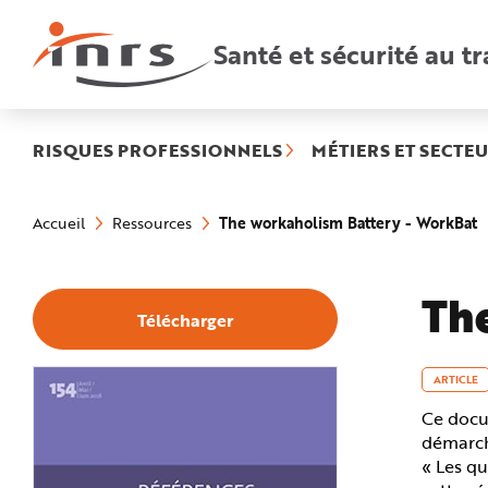
Accès
rapides
:
Santé et sécurité au tr
R
e
c
h
e
r
c
h
RISQUES PROFESSIONNELS
MÉTIERS ET SECTEU
e
r
a
Vous
p
êtes
i
(
The workaholism Battery - WorkBat
Accueil
Ressources
ici
d
s
:
e
A
i
d
Th
e
Télécharger
P
l
a
n
N
ARTICLE
a
v
Ce docum
i
g
démarche
a
t
« Les qu
i
o