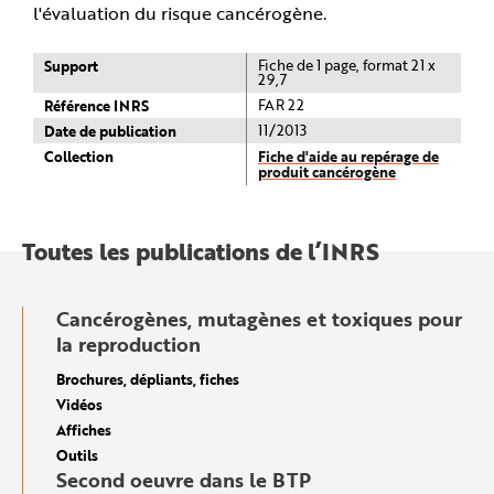
l'évaluation du risque cancérogène.
Support
Fiche de 1 page, format 21 x
29,7
Référence INRS
FAR 22
Date de publication
11/2013
Collection
Fiche d'aide au repérage de
produit cancérogène
Toutes les publications de l’INRS
Cancérogènes, mutagènes et toxiques pour
la reproduction
Brochures, dépliants, fiches
Vidéos
Affiches
Outils
Second oeuvre dans le BTP