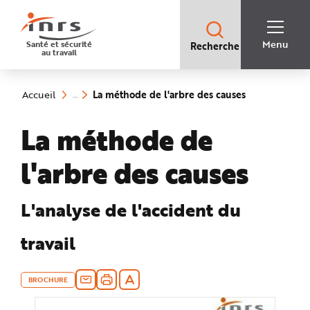
Accès
rapides
:
R
Recherche
e
Menu
Santé et sécurité
Recherche
rapide
c
au travail
:
h
e
Vous
r
êtes
c
ici
(rubrique
h
La méthode de l'arbre des causes
Accueil
:
e
sélectionnée)
r
a
La méthode de
p
i
d
e
l'arbre des causes
A
i
d
e
P
L'analyse de l'accident du
l
a
n
travail
N
a
v
i
g
BROCHURE
a
t
i
o