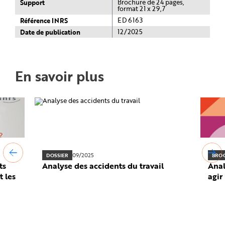
Support
Brochure de 24 pages,
format 21 x 29,7
Référence INRS
ED 6163
Date de publication
12/2025
En savoir plus
09/2025
DOSSIER
BRO
ts
Analyse des accidents du travail
Anal
t les
agir