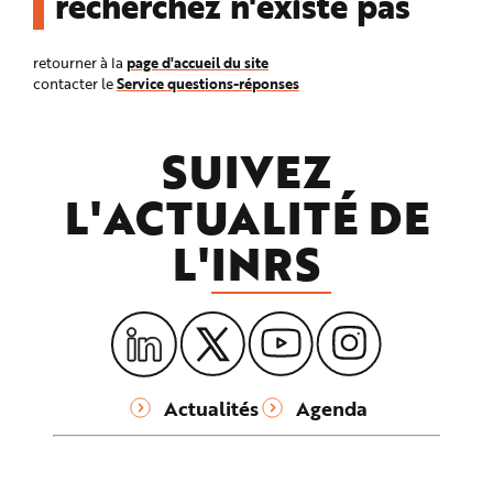
recherchez n'existe pas
n
p
r
i
page d'accueil du site
retourner à la
n
Service questions-réponses
contacter le
c
i
p
a
l
SUIVEZ
e
A
l
L'ACTUALITÉ DE
l
e
r
L'
INRS
a
u
c
o
n
t
e
n
u
P
i
e
Actualités
Agenda
d
d
e
p
a
g