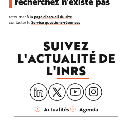
recherchez n'existe pas
n
p
r
i
page d'accueil du site
retourner à la
n
Service questions-réponses
contacter le
c
i
p
a
l
SUIVEZ
e
A
l
L'ACTUALITÉ DE
l
e
r
L'
INRS
a
u
c
o
n
t
e
n
u
P
i
e
Actualités
Agenda
d
d
e
p
a
g