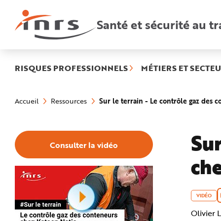
Accès
rapides
:
Santé et sécurité au tr
R
e
c
h
e
r
c
h
RISQUES PROFESSIONNELS
MÉTIERS ET SECTEU
e
r
a
Vous
p
êtes
i
Sur le terrain - Le contrôle gaz des
Accueil
Ressources
ici
d
:
e
A
i
d
Sur
e
Consulter la vidéo
P
l
che
a
n
N
a
v
i
g
VIDÉO
a
t
Olivier 
i
o