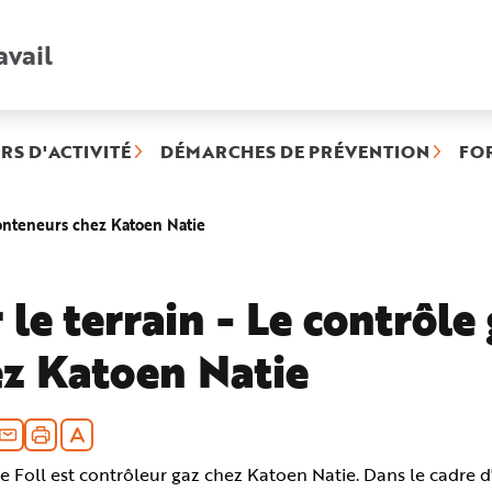
avail
Recherche
rapide
:
RS D'ACTIVITÉ
DÉMARCHES DE PRÉVENTION
FO
(rubrique
 conteneurs chez Katoen Natie
sélectionnée)
 le terrain - Le contrôl
z Katoen Natie
Le Foll est contrôleur gaz chez Katoen Natie. Dans le cadre