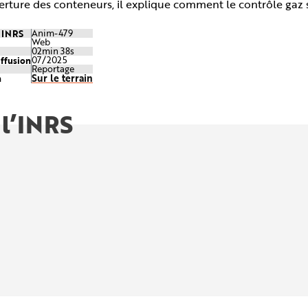
erture des conteneurs, il explique comment le contrôle gaz s
e INRS
Anim-479
Web
02min 38s
iffusion
07/2025
Reportage
Sur le terrain
n
 l’INRS