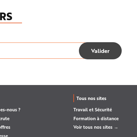
RS
Tous nos sites
es-nous ?
Travail et Sécurité
crute
Formation à distance
ffres
Voir tous nos sites →
esse