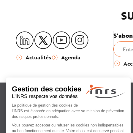
e
SU
S'abon
Actualités
Agenda
Acc
Institut national
de recherche et de sécurité