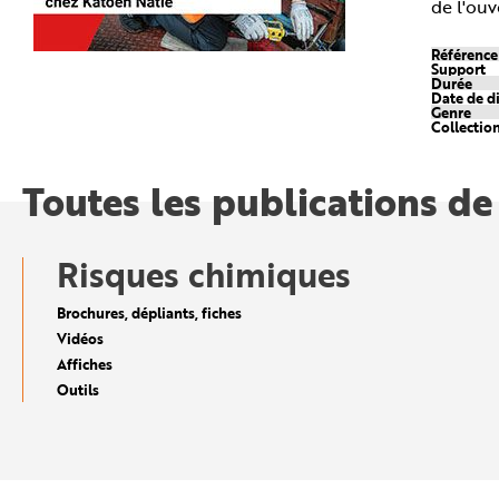
de l'ouv
n
p
r
Référenc
i
Support
n
Durée
c
Date de d
i
Genre
p
Collectio
a
l
e
A
Toutes les publications de
l
l
e
r
a
u
Risques chimiques
c
o
n
Brochures, dépliants, fiches
t
e
Vidéos
n
u
Affiches
P
Outils
i
e
d
d
e
p
a
g