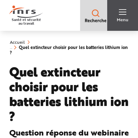
Accès
rapides
:
R
Recherche
e
Menu
Santé et sécurité
Recherche
rapide
c
au travail
:
h
e
Vous
r
êtes
c
ici
h
Accueil
:
e
Quel extincteur choisir pour les batteries lithium ion
r
(rubrique
?
a
sélectionnée)
p
i
Quel extincteur
d
e
A
i
choisir pour les
d
e
P
l
batteries lithium ion
a
n
N
?
a
v
i
g
a
Question réponse du webinaire
t
i
o