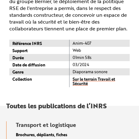
du groupe Bernier, le déploiement de la politique
e
RSE de l'entreprise a permis, dans le respect des
standards constructeur, de concevoir un espace de
travail où la sécurité et le bien-être des
collaborateurs tiennent une place de premier plan.
Référence INRS
Anim-407
Support
Web
Durée
01min 58s
Date de diffusion
03/2024
Genre
Diaporama sonore
Collection
Sur le terrain Travail et
Sécurité
Toutes les publications de l’INRS
Transport et logistique
Brochures, dépliants, fiches