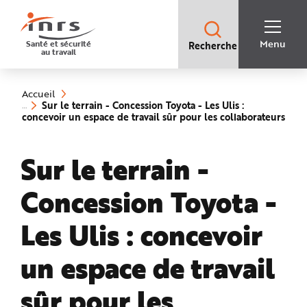
Accès
rapides
:
R
Recherche
e
Menu
Santé et sécurité
Recherche
rapide
c
au travail
:
h
e
Vous
r
êtes
c
ici
h
Accueil
:
e
Sur le terrain - Concession Toyota - Les Ulis :
r
concevoir un espace de travail sûr pour les collaborateurs
a
(rubrique
p
sélectionnée)
i
d
Sur le terrain -
e
A
i
d
Concession Toyota -
e
P
l
a
Les Ulis : concevoir
n
N
a
v
un espace de travail
i
g
a
sûr pour les
t
i
o