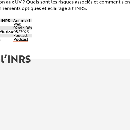
on aux UV ? Quels sont les risques associés et comment s'en
nnements optiques et éclairage à l'INRS.
e INRS
Anim-371
Web
02min 08s
iffusion
05/2023
Podcast
Podcast
n
 l’INRS