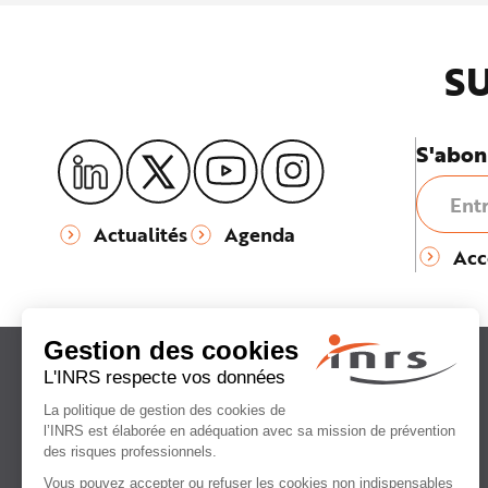
e
SU
S'abon
Actualités
Agenda
Acc
Institut national