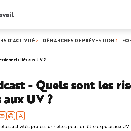
avail
Recherche
rapide
:
RS D'ACTIVITÉ
DÉMARCHES DE PRÉVENTION
FO
(rubrique
essionnels liés aux UV ?
sélectionnée)
cast - Quels sont les ri
s aux UV ?
lles activités professionnelles peut-on être exposé aux UV 