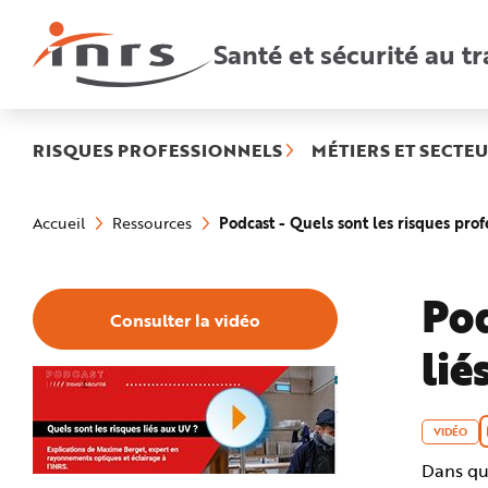
Accès
rapides
:
Santé et sécurité au tr
R
e
c
h
e
r
c
h
RISQUES PROFESSIONNELS
MÉTIERS ET SECTEU
e
r
a
Vous
p
êtes
i
Podcast - Quels sont les risques prof
Accueil
Ressources
ici
d
:
e
A
i
d
Pod
e
Consulter la vidéo
P
l
lié
a
n
N
a
v
i
g
VIDÉO
a
t
Dans que
i
o