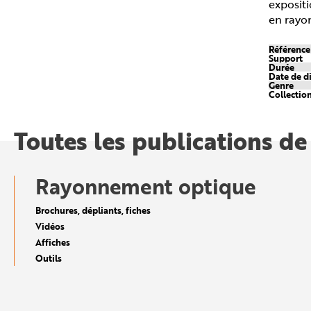
expositi
n
p
en rayo
r
i
n
Référenc
c
Support
i
Durée
p
Date de d
a
Genre
l
Collectio
e
A
l
l
Toutes les publications de
e
r
a
u
c
Rayonnement optique
o
n
t
e
Brochures, dépliants, fiches
n
u
Vidéos
P
Affiches
i
e
Outils
d
d
e
p
a
g