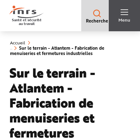
Accès
rapides
:
R
Recherche
e
Menu
Santé et sécurité
Recherche
rapide
c
au travail
:
h
e
Vous
r
êtes
c
ici
h
Accueil
:
e
Sur le terrain - Atlantem - Fabrication de
r
(rubrique
menuiseries et fermetures industrielles
a
sélectionnée)
p
i
Sur le terrain -
d
e
A
i
Atlantem -
d
e
P
l
Fabrication de
a
n
N
menuiseries et
a
v
i
g
fermetures
a
t
i
o