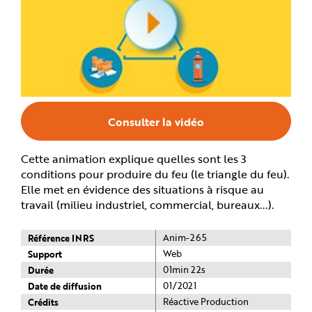
n
p
r
i
n
c
i
p
a
l
e
A
l
Consulter la vidéo
l
e
r
a
Cette animation explique quelles sont les 3
u
c
conditions pour produire du feu (le triangle du feu).
o
Elle met en évidence des situations à risque au
n
t
travail (milieu industriel, commercial, bureaux...).
e
n
u
P
Référence INRS
Anim-265
i
e
Support
Web
d
Durée
01min 22s
d
e
Date de diffusion
01/2021
p
a
Crédits
Réactive Production
g