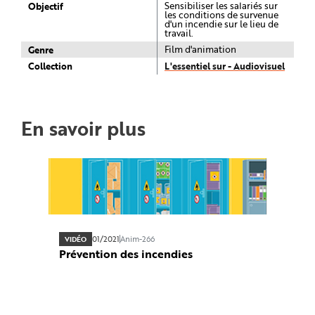
e
Objectif
Sensibiliser les salariés sur
les conditions de survenue
d'un incendie sur le lieu de
travail.
Genre
Film d'animation
Collection
L'essentiel sur - Audiovisuel
En savoir plus
01/2021
Anim-266
VIDÉO
Prévention des incendies