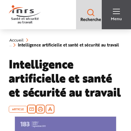
Accès
rapides
:
R
Recherche
e
Menu
Santé et sécurité
Recherche
rapide
c
au travail
:
h
e
Vous
r
êtes
c
ici
h
Accueil
:
e
(rubr
Intelligence artificielle et santé et sécurité au travail
r
sélect
a
p
Intelligence
i
d
e
A
artificielle et santé
i
d
e
P
et sécurité au travail
l
a
n
N
a
v
ARTICLE
i
g
a
t
i
o