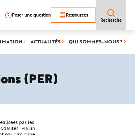
Poser une question
Ressources
Recherche
RMATION
ACTUALITÉS
QUI SOMMES-NOUS ?
ions (PER)
alisées par les
dalités : via un
t par discipline.