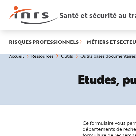
Accès
rapides
:
Santé et sécurité au tr
R
e
c
h
e
r
c
h
RISQUES PROFESSIONNELS
MÉTIERS ET SECTEU
e
r
a
Vous
Accueil
Ressources
Outils
Outils bases documentaire
p
êtes
i
ici
d
:
e
A
Etudes, p
i
d
e
P
l
a
n
N
a
v
i
g
Ce formulaire vous per
a
t
départements de recherc
i
formulaire de recherche
o