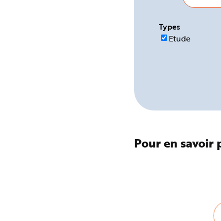
e
Types
Etude
Pour en savoir 