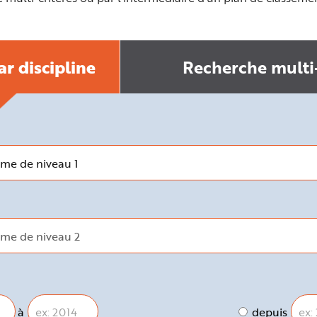
r discipline
Recherche multi-
à
depuis