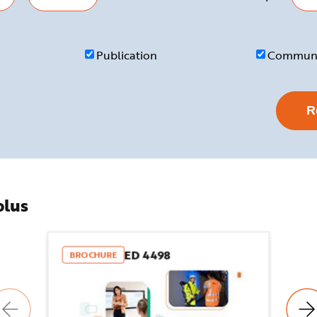
Publication
Communi
plus
ED 4498
BROCHURE
B