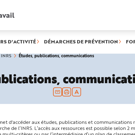
avail
Recherche
rapide
:
RS D'ACTIVITÉ
DÉMARCHES DE PRÉVENTION
FO
(rubrique
Études, publications, communications
s INRS
sélectionnée)
ublications, communicat
met d'accéder aux études, publications et communications ré
he de l’INRS. L’accès aux ressources est possible selon 2 mo
 multi-critères ou par l’intermédiaire d’un plan de classemen