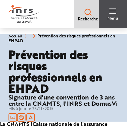
Accès
rapides
:
R
Recherche
e
Menu
Santé et sécurité
Recherche
rapide
c
au travail
:
h
e
r
c
Vous
Prévention des risques professionnels en
Accueil
h
êtes
(rubrique
EHPAD
e
ici
sélectionnée)
r
:
Prévention des
a
p
i
risques
d
e
A
professionnels en
i
d
e
EHPAD
P
l
a
n
Signature d'une convention de 3 ans
N
a
entre la CNAMTS, l'INRS et DomusVi
v
Mis à jour le 25/11/2015
i
g
a
t
La CNAMTS (Caisse nationale de l'assurance
i
o