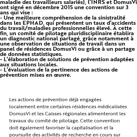
maladie des travailleurs salariés), l’INRS et DomusVi
n
ont signé en décembre 2015 une convention sur 3
p
ans qui vise :
r
i
- Une meilleure compréhension de la sinistralité
n
dans les EPHAD, qui présentent un taux d’accidents
c
du travail/maladies professionnelles élevé. À cette
i
p
fin, un comité de pilotage pluridisciplinaire établira
a
un diagnostic national partagé, grâce notamment à
l
une observation de situations de travail dans un
e
A
panel de résidences DomusVi ou grâce à un partage
l
de données statistiques.
l
- L’élaboration de solutions de prévention adaptées
e
aux situations locales.
r
a
- L’évaluation de la pertinence des actions de
u
prévention mises en œuvre.
c
o
n
t
e
n
Les actions de prévention déjà engagées
u
P
localement entre certaines résidences médicalisées
i
e
DomusVi et les Caisses régionales alimenteront les
d
d
travaux du comité de pilotage. Cette convention
e
doit également favoriser la capitalisation et la
p
a
poursuite des activités de recherche en cours sur
g