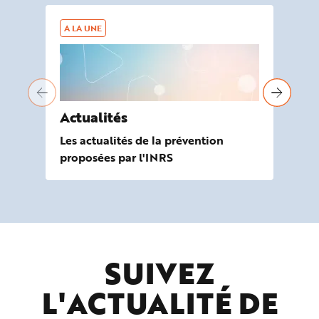
A LA UNE
AG
Actualités
À 
Les actualités de la prévention
Les
proposées par l'INRS
de
SUIVEZ
L'ACTUALITÉ DE