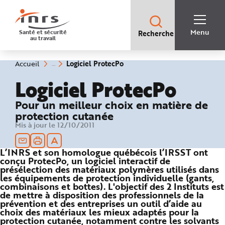
Accès
rapides
:
R
Recherche
e
Menu
Santé et sécurité
Recherche
rapide
c
au travail
:
h
e
r
c
(rubrique
Vous
Logiciel ProtecPo
Accueil
h
êtes
sélectionnée)
e
ici
Logiciel ProtecPo
r
:
a
p
i
Pour un meilleur choix en matière de
d
protection cutanée
e
A
Mis à jour le 12/10/2011
i
d
e
P
L’INRS et son homologue québécois l’IRSST ont
l
conçu ProtecPo, un logiciel interactif de
a
n
présélection des matériaux polymères utilisés dans
N
les équipements de protection individuelle (gants,
a
combinaisons et bottes). L'objectif des 2 Instituts est
v
i
de mettre à disposition des professionnels de la
g
prévention et des entreprises un outil d’aide au
a
choix des matériaux les mieux adaptés pour la
t
i
protection cutanée, notamment contre les solvants
o