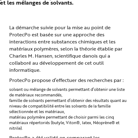
et les mélanges de solvants.
n
p
r
i
n
c
La démarche suivie pour la mise au point de
i
p
ProtecPo est basée sur une approche des
a
l
interactions entre substances chimiques et les
e
A
matériaux polymères, selon la théorie établie par
l
Charles M. Hansen, scientifique danois qui a
l
e
collaboré au développement de cet outil
r
a
informatique.
u
c
ProtecPo propose d’effectuer des recherches par :
o
n
t
solvant ou mélange de solvants permettant d’obtenir une liste
e
de matériaux recommandés,
n
u
famille de solvants permettant d’obtenir des résultats quant au
P
niveau de compatibilité entre les solvants de la famille
i
sélectionnée et les matériaux,
e
d
matériau polymère permettant de choisir parmi les cinq
d
matériaux répertoriés (butyle, Viton®, latex, Néoprène® et
e
p
nitrile).
a
g
ProtecPo a été validé en comparant les