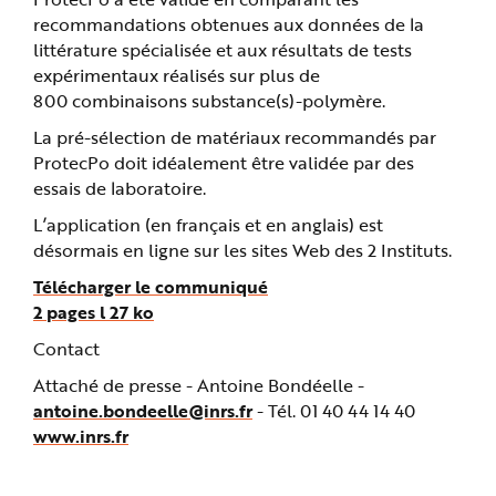
e
recommandations obtenues aux données de la
littérature spécialisée et aux résultats de tests
expérimentaux réalisés sur plus de
800 combinaisons substance(s)-polymère.
La pré-sélection de matériaux recommandés par
ProtecPo doit idéalement être validée par des
essais de laboratoire.
L’application (en français et en anglais) est
désormais en ligne sur les sites Web des 2 Instituts.
Télécharger le communiqué
2 pages l 27 ko
Contact
Attaché de presse -
Antoine Bondéelle -
antoine.bondeelle@inrs.fr
- Tél. 01 40 44 14 40
www.inrs.fr