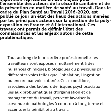
l’ensemble des acteurs de la sécurité sanitaire et de
n
p
la prévention en matière de santé au travail. Dans le
r
cadre du Plan Santé au Travail 2016-2020, est
i
publié ce jour un état des lieux des actions menées
n
c
par les principaux acteurs sur la question de la poly-
i
exposition en France et à l’international. Ces
p
travaux ont permis de définir l’état des
a
connaissances et les enjeux autour de cette
l
e
problématique.
A
l
l
e
r
a
Tout au long de leur carrière professionnelle, les
u
c
travailleurs sont exposés simultanément à des
o
n
nuisances chimiques, biologiques ou physiques par
t
différentes voies telles que l’inhalation, l’ingestion
e
n
ou encore par voie cutanée. Ces expositions,
u
P
associées à des facteurs de risques psychosociaux
i
e
liés aux problématiques d'organisation et de
d
management du travail, peuvent favoriser la
d
e
survenue de pathologies à court ou à long terme et
p
a
accentuer la pénibilité au travail.
g