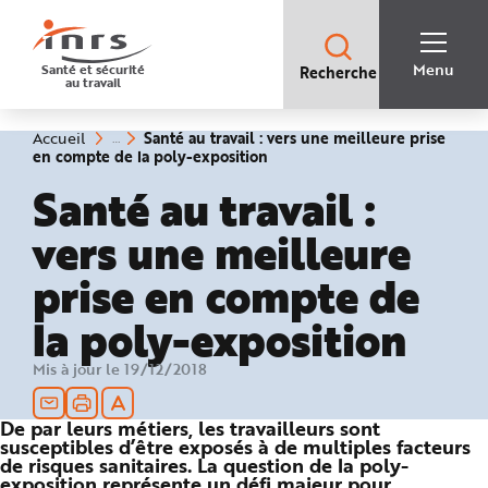
Accès
rapides
:
R
Recherche
e
Menu
Santé et sécurité
Recherche
rapide
c
au travail
:
h
e
r
c
Vous
Santé au travail : vers une meilleure prise
Accueil
h
êtes
(rubrique
en compte de la poly-exposition
e
ici
sélectionnée)
r
:
Santé au travail :
a
p
i
vers une meilleure
d
e
A
prise en compte de
i
d
e
la poly-exposition
P
l
a
n
Mis à jour le 19/12/2018
N
a
v
i
De par leurs métiers, les travailleurs sont
g
susceptibles d’être exposés à de multiples facteurs
a
t
de risques sanitaires. La question de la poly-
i
exposition représente un défi majeur pour
o