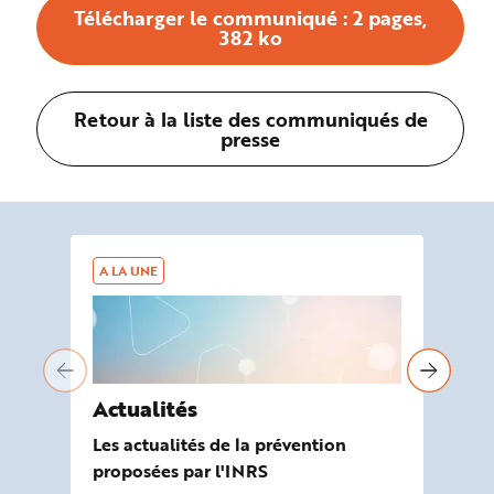
Télécharger le communiqué : 2 pages,
382 ko
Retour à la liste des communiqués de
presse
A LA UNE
AG
Actualités
À 
Les actualités de la prévention
Les
proposées par l'INRS
de