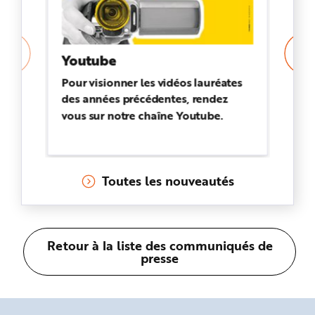
Youtube
F
pr
Pour visionner les vidéos lauréates
des années précédentes, rendez
La
vous sur notre chaîne Youtube.
pr
sé
pr
me
Toutes les nouveautés
l’
tr
tra
Retour à la liste des communiqués de
presse