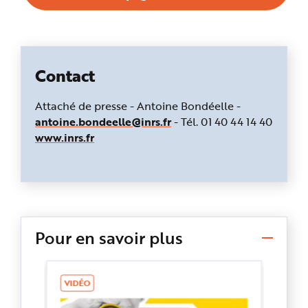
Contact
Attaché de presse -
Antoine Bondéelle -
antoine.bondeelle@inrs.fr
- Tél. 01 40 44 14 40
www.inrs.fr
Pour en savoir plus
VIDÉO
D