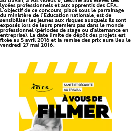
au travail, à vos vidéos », destiné aux élèves des
n
lycées professionnels et aux apprentis des CFA.
p
L’objectif de ce concours, placé sous le parrainage
r
du ministère de l’Education nationale, est de
i
n
sensibiliser les jeunes aux risques auxquels ils sont
c
exposés lors de leurs premiers pas dans le monde
i
professionnel (périodes de stage ou d’alternance en
p
entreprise). La date limite de dépôt des projets est
a
l
fixée au 5 avril 2016 et la remise des prix aura lieu le
e
vendredi 27 mai 2016.
A
l
l
e
r
a
u
c
o
n
t
e
n
u
P
i
e
d
d
e
p
a
g