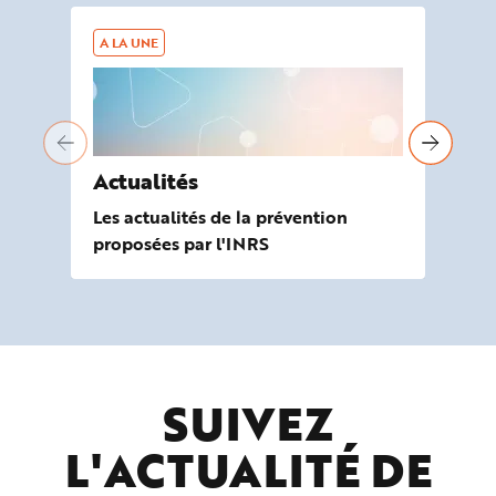
A LA UNE
AG
Actualités
À 
Les actualités de la prévention
Les
proposées par l'INRS
de
SUIVEZ
L'ACTUALITÉ DE