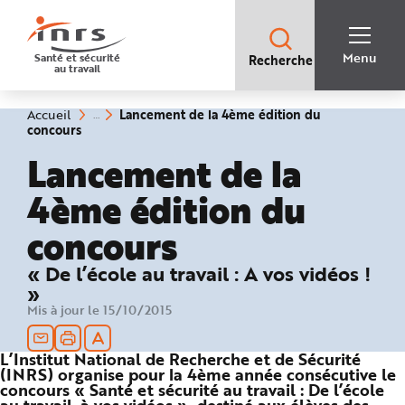
Accès
rapides
:
R
Recherche
e
Menu
Santé et sécurité
Recherche
rapide
c
au travail
:
h
e
r
c
Vous
Lancement de la 4ème édition du
Accueil
h
êtes
(rubrique
concours
e
ici
sélectionnée)
r
:
Lancement de la
a
p
i
4ème édition du
d
e
A
concours
i
d
e
P
« De l’école au travail : A vos vidéos !
l
a
»
n
Mis à jour le 15/10/2015
N
a
v
i
L’Institut National de Recherche et de Sécurité
g
a
(INRS) organise pour la 4ème année consécutive le
t
concours « Santé et sécurité au travail : De l’école
i
o