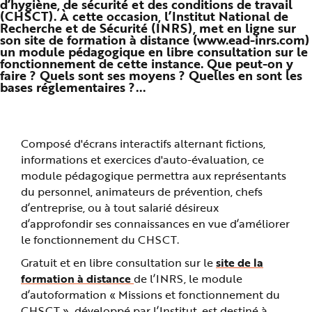
d’hygiène, de sécurité et des conditions de travail
n
(CHSCT). À cette occasion, l’Institut National de
p
Recherche et de Sécurité (INRS), met en ligne sur
r
i
son site de formation à distance (www.ead-inrs.com)
n
un module pédagogique en libre consultation sur le
c
fonctionnement de cette instance. Que peut-on y
i
p
faire ? Quels sont ses moyens ? Quelles en sont les
a
bases réglementaires ?...
l
e
A
l
l
e
Composé d'écrans interactifs alternant fictions,
r
a
informations et exercices d'auto-évaluation, ce
u
c
module pédagogique permettra aux représentants
o
n
du personnel, animateurs de prévention, chefs
t
d’entreprise, ou à tout salarié désireux
e
n
d’approfondir ses connaissances en vue d’améliorer
u
P
le fonctionnement du CHSCT.
i
e
Gratuit et en libre consultation sur le
site de la
d
d
formation à distance
de l’INRS, le module
e
p
d’autoformation « Missions et fonctionnement du
a
g
CHSCT », développé par l’Institut, est destiné à