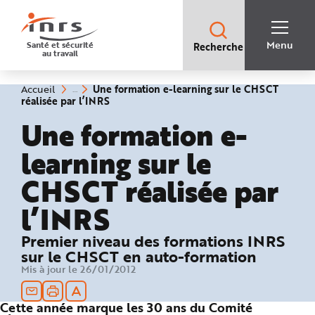
Accès
rapides
:
R
Recherche
e
Menu
Santé et sécurité
Recherche
rapide
c
au travail
:
h
e
r
c
Vous
Une formation e-learning sur le CHSCT
Accueil
h
êtes
(rubrique
réalisée par l’INRS
e
ici
sélectionnée)
r
:
Une formation e-
a
p
i
learning sur le
d
e
A
CHSCT réalisée par
i
d
e
l’INRS
P
l
a
n
Premier niveau des formations INRS
N
a
sur le CHSCT en auto-formation
v
Mis à jour le 26/01/2012
i
g
a
t
Cette année marque les 30 ans du Comité
i
o