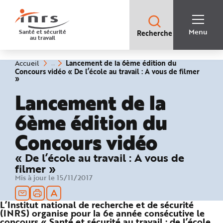
Accès
rapides
:
R
Recherche
e
Menu
Santé et sécurité
Recherche
rapide
c
au travail
:
h
e
r
c
Vous
Lancement de la 6ème édition du
Accueil
h
êtes
Concours vidéo « De l’école au travail : A vous de filmer
e
ici
(rubrique
»
r
:
sélectionnée)
a
Lancement de la
p
i
d
6ème édition du
e
A
i
Concours vidéo
d
e
P
l
« De l’école au travail : A vous de
a
n
filmer »
N
Mis à jour le 15/11/2017
a
v
i
g
L’Institut national de recherche et de sécurité
a
t
(INRS) organise pour la 6e année consécutive le
i
concours « Santé et sécurité au travail : de l’école
o