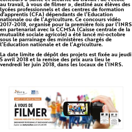
au travail, à vous de filmer », destiné aux élèves des
n
p
lycées professionnels et des centres de formation
r
d’apprentis (CFA) dépendants de l’Education
i
nationale ou de l’Agriculture. Ce concours vidéo
n
c
2017-2018, organisé pour la première fois par l’INRS
i
en partenariat avec la CCMSA (Caisse centrale de la
p
mutualité sociale agricole) a été lancé mi-octobre
a
l
sous le parrainage des ministères chargés de
e
l’Education nationale et de l’Agriculture.
A
l
La date limite de dépôt des projets est fixée au jeudi
l
e
5 avril 2018 et la remise des prix aura lieu le
r
vendredi 1er juin 2018, dans les locaux de l’INRS.
a
u
c
o
n
t
e
n
u
P
i
e
d
d
e
p
a
g