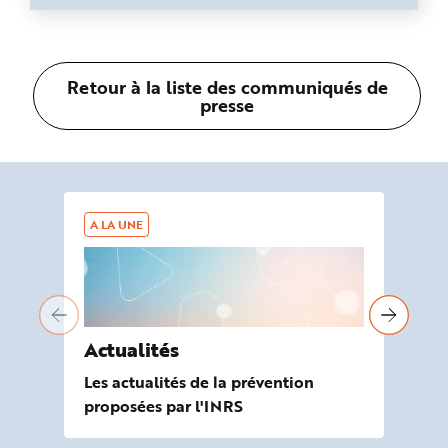
Retour à la liste des communiqués de
presse
A LA UNE
AG
Actualités
À 
Les actualités de la prévention
Les
proposées par l'INRS
de