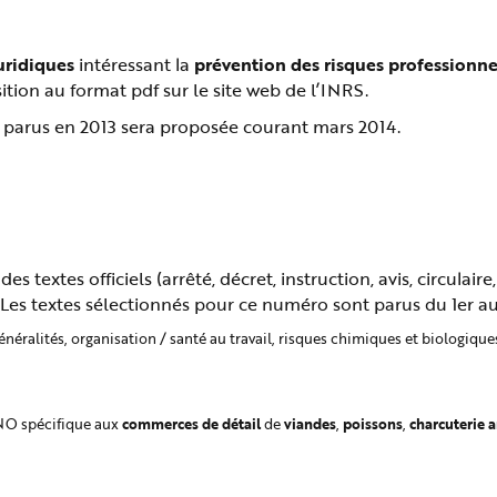
juridiques
intéressant la
prévention des risques professionne
osition au format pdf sur le site web de l’INRS.
s parus en 2013 sera proposée courant mars 2014.
s textes officiels (arrêté, décret, instruction, avis, circulai
es textes sélectionnés pour ce numéro sont parus du 1er au 
généralités, organisation / santé au travail, risques chimiques et biologiqu
commerces de détail
viandes
poissons
charcuterie a
CNO spécifique aux
de
,
,