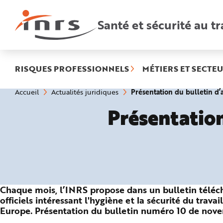
Accès
rapides
:
Santé et sécurité au tr
R
e
c
h
e
r
c
h
RISQUES PROFESSIONNELS
MÉTIERS ET SECTEU
e
r
a
Vous
Présentation du bulletin d’
Accueil
Actualités juridiques
p
êtes
i
ici
d
Présentation
:
e
A
i
d
e
P
l
a
n
N
a
v
Chaque mois, l’INRS propose dans un bulletin téléc
i
g
officiels intéressant l'hygiène et la sécurité du tra
a
Europe. Présentation du bulletin numéro 10 de nov
t
i
o