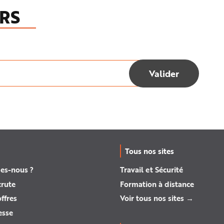
RS
Tous nos sites
es-nous ?
Travail et Sécurité
crute
Formation à distance
ffres
Voir tous nos sites →
esse