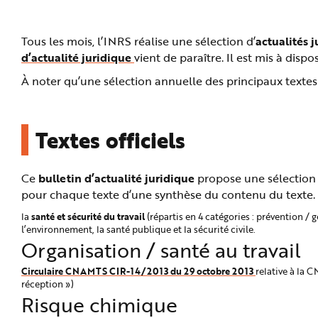
n
p
r
i
Tous les mois, l’INRS réalise une sélection d’
actualités 
n
c
d’actualité juridique
vient de paraître. Il est mis à disp
i
p
À noter qu’une sélection annuelle des principaux texte
a
l
e
A
l
l
Textes officiels
e
r
a
u
c
Ce
bulletin d’actualité juridique
propose une sélection de
o
pour chaque texte d’une synthèse du contenu du texte. L
n
t
e
santé et sécurité du travail
la
(répartis en 4 catégories : prévention / 
n
l’environnement, la santé publique et la sécurité civile.
u
P
Organisation / santé au travail
i
e
d
Circulaire CNAMTS CIR-14/2013 du 29 octobre 2013
relative à la 
d
réception »)
e
p
Risque chimique
a
g