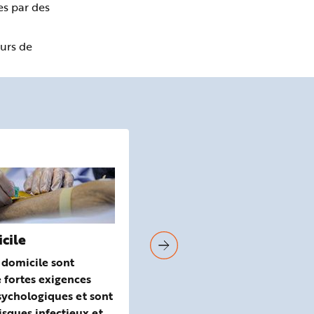
es par des
eurs de
DOCUMENT PDF
cile
Document de référence
 domicile sont
Aide et soin à domicile
 fortes exigences
sychologiques et sont
isques infectieux et