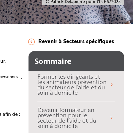
© Patrick Delapierre pour l'INRS/2025
Revenir à Secteurs spécifiques
Se former comme acteur
prévention du secteur de
l’aide et du soin à
Sommaire
domicile
ur,
Former les dirigeants et
 personnes… ;
les animateurs prévention
du secteur de l’aide et du
soin à domicile
Devenir formateur en
 afin de :
prévention pour le
secteur de l’aide et du
soin à domicile