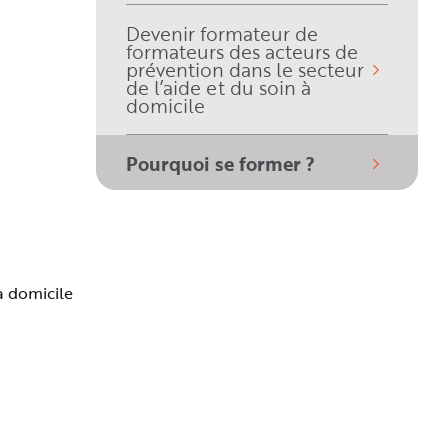
Devenir formateur de
formateurs des acteurs de
prévention dans le secteur
de l’aide et du soin à
domicile
Pourquoi se former ?
(sélectionné)
à domicile