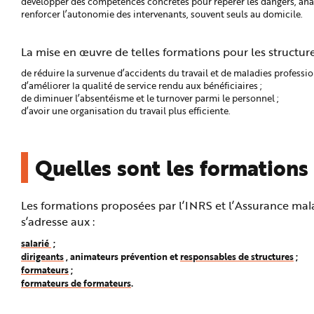
développer des compétences concrètes pour repérer les dangers, analys
e
renforcer l’autonomie des intervenants, souvent seuls au domicile.
La mise en œuvre de telles formations pour les structure
de réduire la survenue d’accidents du travail et de maladies professi
d’améliorer la qualité de service rendu aux bénéficiaires ;
de diminuer l’absentéisme et le turnover parmi le personnel ;
d’avoir une organisation du travail plus efficiente.
Quelles sont les formations
Les formations proposées par l’INRS et l’Assurance malad
s’adresse aux :
salarié
;
dirigeants
, animateurs prévention et
responsables de structures
;
formateurs
;
formateurs de formateurs
.