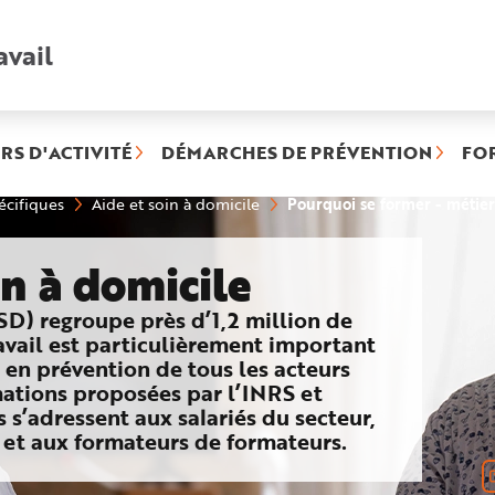
avail
Recherche
rapide
:
RS D'ACTIVITÉ
DÉMARCHES DE PRÉVENTION
FO
Pourquoi se former - métiers
écifiques
Aide et soin à domicile
in à domicile
ASD) regroupe près d’1,2 million de
avail est particulièrement important
en prévention de tous les acteurs
mations proposées par l’INRS et
 s’adressent aux salariés du secteur,
s et aux formateurs de formateurs.