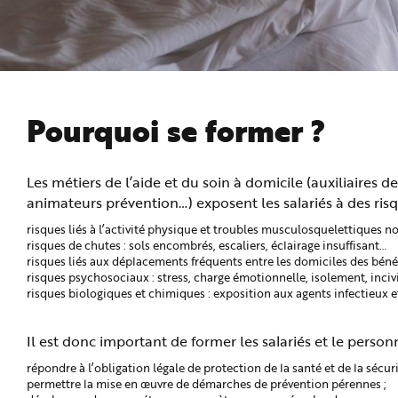
n
p
r
i
n
c
i
p
a
l
Pourquoi se former ?
e
A
l
l
e
Les métiers de l’aide et du soin à domicile (auxiliaires d
r
a
animateurs prévention…) exposent les salariés à des risq
u
c
risques liés à l’activité physique et troubles musculosquelettiques
o
n
risques de chutes : sols encombrés, escaliers, éclairage insuffisant…
t
risques liés aux déplacements fréquents entre les domiciles des bénéf
e
n
risques psychosociaux : stress, charge émotionnelle, isolement, incivili
u
risques biologiques et chimiques : exposition aux agents infectieux et
P
i
e
d
Il est donc important de former les salariés et le perso
d
e
répondre à l’obligation légale de protection de la santé et de la sécuri
p
a
permettre la mise en œuvre de démarches de prévention pérennes ;
g