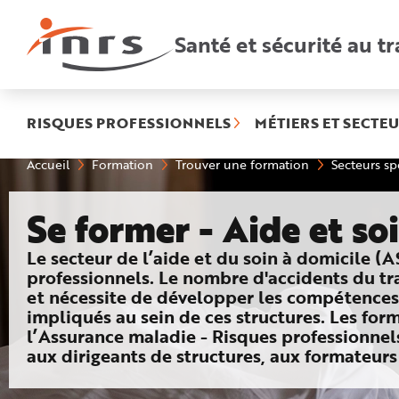
Accès
rapides
:
Santé et sécurité au tr
R
e
c
h
e
r
c
h
RISQUES PROFESSIONNELS
MÉTIERS ET SECTEU
e
r
a
Vous
Accueil
Formation
Trouver une formation
Secteurs sp
p
êtes
i
ici
d
:
e
Se former - Aide et so
A
i
d
e
: Pourquoi se former ?
Le secteur de l’aide et du soin à domicile (
P
l
professionnels. Le nombre d'accidents du tr
a
et nécessite de développer les compétences 
n
N
impliqués au sein de ces structures. Les for
a
v
l’Assurance maladie - Risques professionnels
i
aux dirigeants de structures, aux formateur
g
a
t
i
o