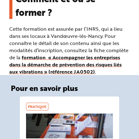
former ?
Cette formation est assurée par l’INRS, qui a lieu
dans ses locaux à Vandœuvre-lès-Nancy. Pour
connaître le détail de son contenu ainsi que les
modalités d’inscription, consultez la fiche complète
de la
formation « Accompagner les entreprises
dans la démarche de prévention des risques liés
aux vibrations » (référence JA0502)
.
Pour en savoir plus
PRATIQUE
DO