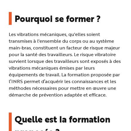
n
p
r
Pourquoi se former ?
i
n
c
i
p
Les vibrations mécaniques, qu'elles soient
a
l
transmises à l'ensemble du corps ou au système
e
A
main-bras, constituent un facteur de risque majeur
l
l
pour la santé des travailleurs. Le risque vibratoire
e
survient lorsque des travailleurs sont exposés à des
r
a
vibrations mécaniques émises par leurs
u
c
équipements de travail. La formation proposée par
o
n
l’INRS permet d’acquérir les connaissances et les
t
e
méthodes nécessaires pour mettre en œuvre une
n
démarche de prévention adaptée et efficace.
u
P
i
e
d
d
Quelle est la formation
e
p
a
g