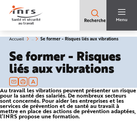
Accès
rapides
:
R
Recherche
e
Menu
Santé et sécurité
Recherche
rapide
c
au travail
:
h
e
r
c
(rubriqu
Vous
Se former - Risques liés aux vibrations
Accueil
h
êtes
sélectio
e
ici
r
Se former - Risques
:
a
p
i
liés aux vibrations
d
e
A
i
d
e
P
Au travail les vibrations peuvent présenter un risque
l
pour la santé des salariés. De nombreux secteurs
a
sont concernés. Pour aider les entreprises et les
n
services de prévention et de santé au travail à
N
a
mettre en place des actions de prévention adaptées,
v
l’INRS propose une formation.
i
g
a
t
i
o