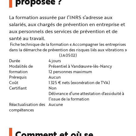
proposée ?
e
La formation assurée par l’INRS s’adresse aux
salariés, aux chargés de prévention en entreprise et
aux personnels des services de prévention et de
santé au travail.
Fiche technique de la formation « Accompagner les entreprises
dans la démarche de prévention des risques liés aux vibrations »
(JA0502)
Durée
4 jours
Modalités de
Présentiel à Vandœuvre-lès-Nancy
formation
12 personnes maximum
Prérequis
Aucun
Coût
1 325 € nets (exonération de TVA)
Certifiant
Non
Délivrance d’une attestation d'assiduité à
l’issue de la formation
Réactualisation des
Aucune
compétences
Comment et où se