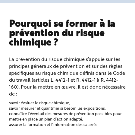
n
p
r
i
Pourquoi se former à la
n
c
i
prévention du risque
p
a
chimique ?
l
e
A
l
l
La prévention du risque chimique s’appuie sur les
e
r
principes généraux de prévention et sur des règles
a
u
spécifiques au risque chimique définis dans le Code
c
o
du travail (articles L. 4412-1 et R. 4412-1 à R. 4412-
n
t
160). Pour la mettre en œuvre, il est donc nécessaire
e
de :
n
u
P
savoir évaluer le risque chimique,
i
savoir mesurer et quantifier si besoin les expositions,
e
d
connaître l’éventail des mesures de prévention possibles pour
d
mettre en place un plan d’action adapté,
e
assurer la formation et l’information des salariés.
p
a
g