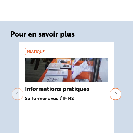
Pour en savoir plus
PRATIQUE
DO
Informations pratiques
Pr
ch
Se former avec l’INRS
De
peu
l’
Rep