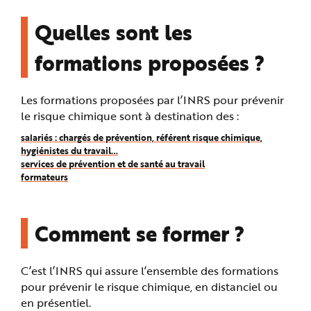
e
Quelles sont les
formations proposées ?
Les formations proposées par l’INRS pour prévenir
le risque chimique sont à destination des :
salariés : chargés de prévention, référent risque chimique,
hygiénistes du travail…
services de prévention et de santé au travail
formateurs
Comment se former ?
C’est l’INRS qui assure l’ensemble des formations
pour prévenir le risque chimique, en distanciel ou
en présentiel.