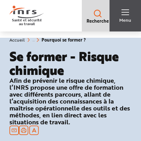
Accès
rapides
:
R
Recherche
e
Menu
Santé et sécurité
Recherche
rapide
c
au travail
:
h
e
r
c
(rubrique
Vous
Pourquoi se former ?
Accueil
h
êtes
sélectionnée)
e
ici
Se former - Risque
r
:
a
p
i
chimique
d
e
A
: Pourquoi se former à la prévention
Afin de prévenir le risque chimique,
i
d
l’INRS propose une offre de formation
e
P
avec différents parcours, allant de
l
l’acquisition des connaissances à la
a
n
maîtrise opérationnelle des outils et des
N
a
méthodes, en lien direct avec les
v
i
situations de travail.
g
a
t
i
o