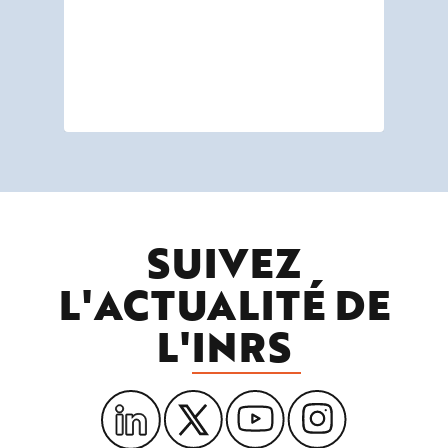
ou
dan
c’e
en
ada
SUIVEZ
L'ACTUALITÉ DE
L'
INRS