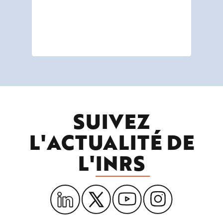
él
tra
dir
des
SUIVEZ
L'ACTUALITÉ DE
L'
INRS