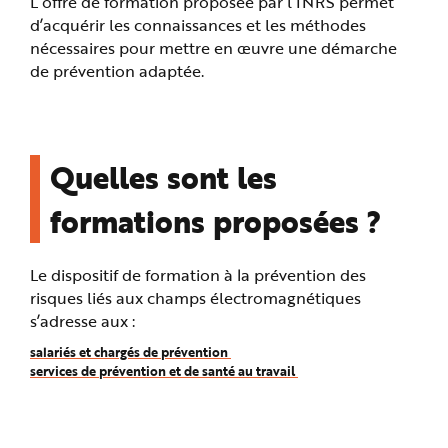
L’offre de formation proposée par l’INRS permet
e
d’acquérir les connaissances et les méthodes
nécessaires pour mettre en œuvre une démarche
de prévention adaptée.
Quelles sont les
formations proposées ?
Le dispositif de formation à la prévention des
risques liés aux champs électromagnétiques
s’adresse aux :
salariés et chargés de prévention
services de prévention et de santé au travail