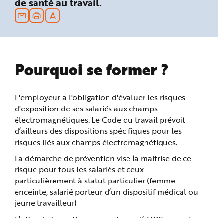
de santé au travail.
n
p
r
i
n
c
i
p
a
Pourquoi se former ?
l
e
A
l
l
e
L'employeur a l'obligation d'évaluer les risques
r
a
d'exposition de ses salariés aux champs
u
électromagnétiques. Le Code du travail prévoit
c
o
d’ailleurs des dispositions spécifiques pour les
n
t
risques liés aux champs électromagnétiques.
e
n
La démarche de prévention vise la maitrise de ce
u
P
risque pour tous les salariés et ceux
i
e
particulièrement à statut particulier (femme
d
d
enceinte, salarié porteur d’un dispositif médical ou
e
jeune travailleur)
p
a
g