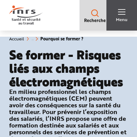
Accès
rapides
:
R
Recherche
e
Menu
Santé et sécurité
Recherche
rapide
c
au travail
:
h
e
r
c
(rubrique
Vous
Pourquoi se former ?
Accueil
h
êtes
sélectionnée)
e
ici
Se former - Risques
r
:
a
p
i
liés aux champs
d
e
A
électromagnétiques
i
d
e
P
: Pourquoi se former ?
En milieu professionnel les champs
l
électromagnétiques (CEM) peuvent
a
n
avoir des conséquences sur la santé du
N
a
travailleur. Pour prévenir l’exposition
v
i
des salariés, l’INRS propose une offre de
g
formation destinée aux salariés et aux
a
t
personnels des services de prévention et
i
o