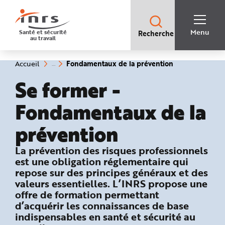
Accès
rapides
:
R
Recherche
e
Menu
Santé et sécurité
Recherche
rapide
c
au travail
:
h
e
r
c
(rubrique
Vous
Fondamentaux de la prévention
Accueil
h
êtes
sélectionnée)
e
ici
Se former -
r
:
a
p
i
Fondamentaux de la
d
e
A
prévention
i
d
e
P
: Pourquoi se former ?
La prévention des risques professionnels
l
est une obligation réglementaire qui
a
n
repose sur des principes généraux et des
N
a
valeurs essentielles. L’INRS propose une
v
i
offre de formation permettant
g
d’acquérir les connaissances de base
a
t
indispensables en santé et sécurité au
i
o