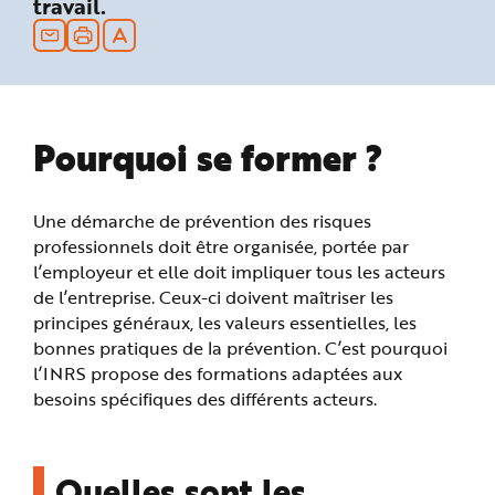
travail.
n
p
r
i
n
c
i
p
a
Pourquoi se former ?
l
e
A
l
l
e
Une démarche de prévention des risques
r
a
professionnels doit être organisée, portée par
u
l’employeur et elle doit impliquer tous les acteurs
c
o
de l’entreprise. Ceux-ci doivent maîtriser les
n
t
principes généraux, les valeurs essentielles, les
e
n
bonnes pratiques de la prévention. C’est pourquoi
u
l’INRS propose des formations adaptées aux
P
i
besoins spécifiques des différents acteurs.
e
d
d
e
p
a
Quelles sont les
g