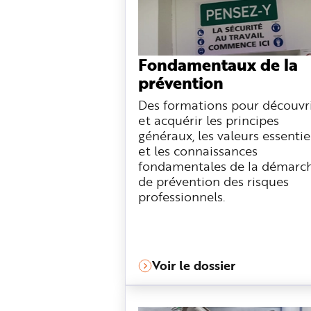
n
p
r
i
n
c
Fondamentaux de la
i
p
prévention
a
l
e
Des formations pour découvr
A
l
et acquérir les principes
l
généraux, les valeurs essentie
e
r
et les connaissances
a
u
fondamentales de la démarc
c
de prévention des risques
o
n
professionnels.
t
e
n
u
P
i
e
d
Voir le dossier
d
e
p
a
g