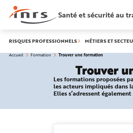
Accès
rapides
:
Santé et sécurité au tr
R
e
c
h
e
r
c
h
RISQUES PROFESSIONNELS
MÉTIERS ET SECTEU
e
r
a
(rubrique
Vous
Trouver une formation
Accueil
Formation
p
êtes
sélectionnée)
i
ici
d
Trouver u
:
e
A
i
Les formations proposées par
d
e
les acteurs impliqués dans l
P
l
Elles s’adressent également
a
n
N
a
v
i
g
a
t
i
o