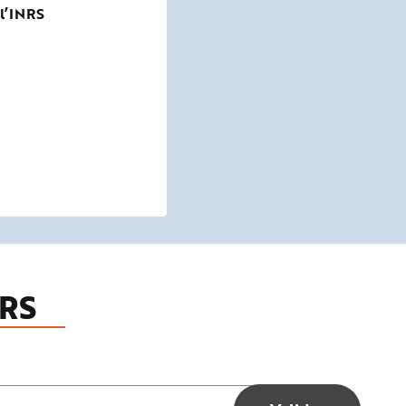
 l’INRS
RS