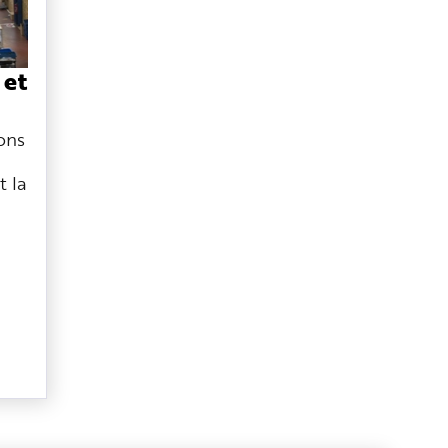
 et
ons
t la