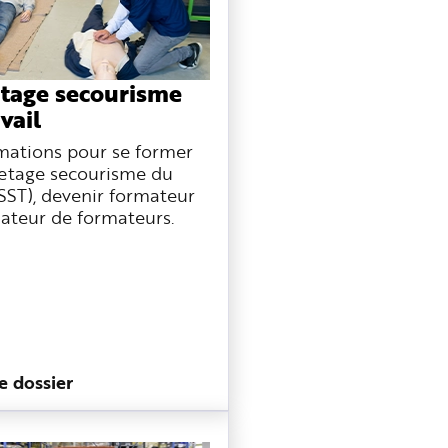
tage secourisme
vail
mations pour se former
etage secourisme du
(SST), devenir formateur
ateur de formateurs.
le dossier