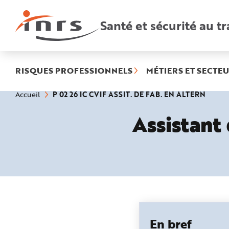
Accès
rapides
:
Santé et sécurité au tr
R
e
c
h
e
r
c
h
RISQUES PROFESSIONNELS
MÉTIERS ET SECTEU
e
r
a
(rubri
Vous
P 02 26 IC CVIF ASSIT. DE FAB. EN ALTERN
Accueil
p
êtes
sélect
i
ici
d
Assistant 
:
e
A
i
d
e
P
l
a
n
N
a
v
i
g
a
t
En bref
i
o