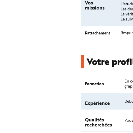
e
Vos
L'étude
missions
Les de
La véri
Le suiv
Rattachement
Respon
Votre profi
En c
Formation
grap
Débu
Expérience
Qualités
Vous
recherchées