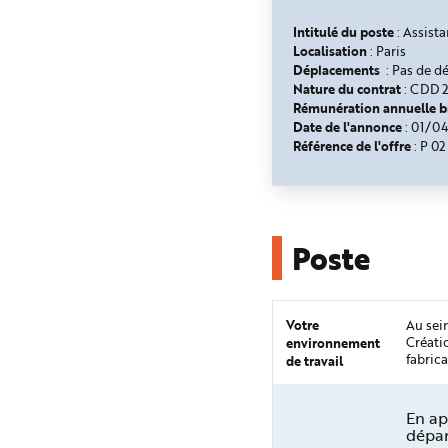
n
p
Intitulé du poste
: Assista
r
Localisation
i
: Paris
n
Déplacements
: Pas de d
c
Nature du contrat
:
CDD 2
i
p
Rémunération annuelle 
a
Date de l'annonce
: 01/0
l
e
Référence de l'offre
: P 0
A
l
l
e
r
a
u
Poste
c
o
n
t
e
n
u
Votre
Au sei
P
environnement
Créati
i
fabric
de travail
e
d
d
e
p
En ap
a
dépar
g