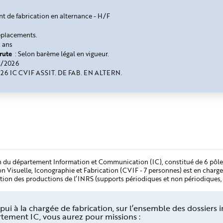
nt de fabrication en alternance - H/F
éplacements.
 ans
brute
:
Selon barème légal en vigueur.
4/2026
2 26 IC CVIF ASSIT. DE FAB. EN ALTERN.
n du département Information et Communication (IC), constitué de 6 pôles
on Visuelle, Iconographie et Fabrication (CVIF - 7 personnes) est en charge
ation des productions de l’INRS (supports périodiques et non périodiques, a
pui à la chargée de fabrication, sur l’ensemble des dossiers
tement IC, vous aurez pour missions :