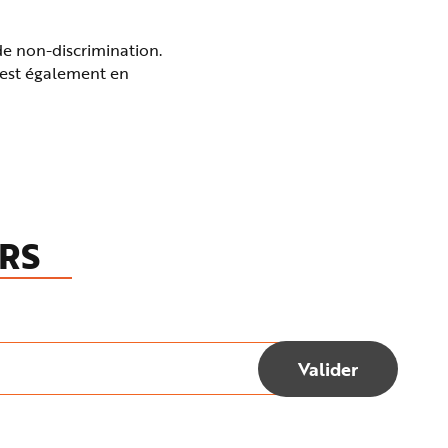
de non-discrimination.
p est également en
RS