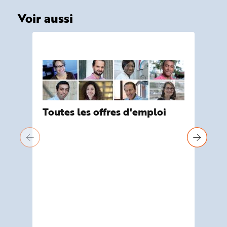
Voir aussi
VI
Toutes les offres d'emploi
Pr
Déc
l'I
l'e
pré
pro
201