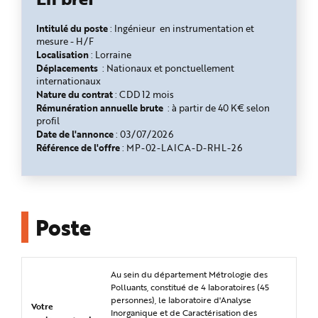
n
p
r
Intitulé du poste
: Ingénieur en instrumentation et
i
mesure - H/F
n
Localisation
c
: Lorraine
i
Déplacements
: Nationaux et ponctuellement
p
internationaux
a
l
Nature du contrat
: CDD 12 mois
e
Rémunération annuelle brute
:
à partir de 40 K€ selon
A
l
profil
l
Date de l'annonce
: 03/07/2026
e
r
Référence de l'offre
: MP-02-LAICA-D-RHL-26
a
u
c
o
n
t
e
Poste
n
u
P
i
e
d
Au sein du département Métrologie des
d
e
Polluants, constitué de 4 laboratoires (45
p
personnes), le laboratoire d'Analyse
a
Votre
g
Inorganique et de Caractérisation des