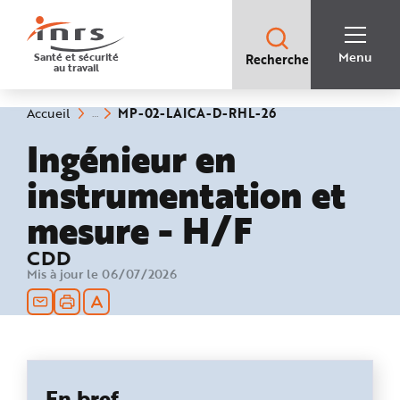
Accès
rapides
:
R
Recherche
e
Menu
Santé et sécurité
Recherche
rapide
c
au travail
:
h
e
r
c
(rubrique
Vous
MP-02-LAICA-D-RHL-26
Accueil
h
êtes
sélectionnée)
e
ici
Ingénieur en
r
:
a
p
instrumentation et
i
d
e
mesure - H/F
A
i
d
e
CDD
P
l
Mis à jour le 06/07/2026
a
n
N
a
v
i
g
a
t
i
En bref
o