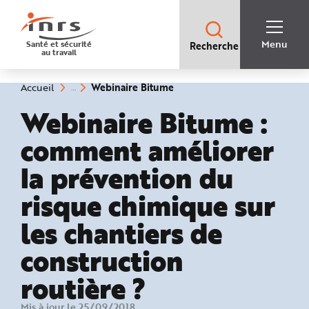
Accès
rapides
:
R
Recherche
e
Menu
Santé et sécurité
Recherche
rapide
c
au travail
:
h
e
r
c
(rubrique
Vous
Webinaire Bitume
Accueil
h
êtes
sélectionnée)
e
ici
Webinaire Bitume :
r
:
a
p
comment améliorer
i
d
e
la prévention du
A
i
d
risque chimique sur
e
P
l
les chantiers de
a
n
N
a
construction
v
i
g
routière ?
a
t
i
Mis à jour le 25/09/2018
o