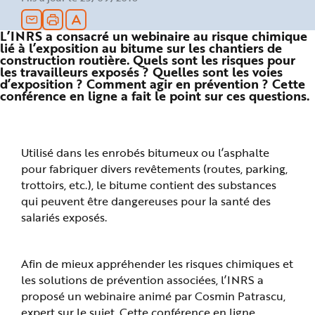
n
p
r
L’INRS a consacré un webinaire au risque chimique
i
n
lié à l’exposition au bitume sur les chantiers de
c
construction routière. Quels sont les risques pour
i
les travailleurs exposés ? Quelles sont les voies
p
d’exposition ? Comment agir en prévention ? Cette
a
l
conférence en ligne a fait le point sur ces questions.
e
A
l
l
e
r
Utilisé dans les enrobés bitumeux ou l’asphalte
a
u
pour fabriquer divers revêtements (routes, parking,
c
o
trottoirs, etc.), le bitume contient des substances
n
qui peuvent être dangereuses pour la santé des
t
e
salariés exposés.
n
u
P
i
e
Afin de mieux appréhender les risques chimiques et
d
d
les solutions de prévention associées, l’INRS a
e
p
proposé un webinaire animé par Cosmin Patrascu,
a
g
expert sur le sujet. Cette conférence en ligne