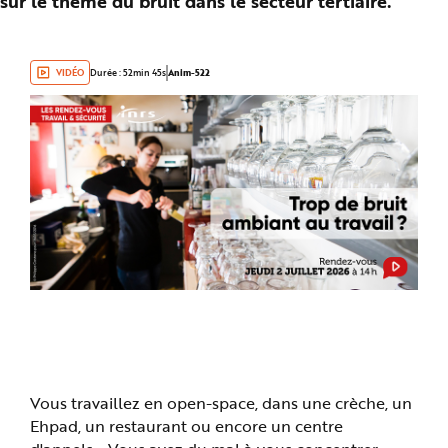
sur le thème du bruit dans le secteur tertiaire.
n
p
r
i
n
VIDÉO
Durée : 52min 45s
Anim-522
c
i
p
a
l
e
A
l
l
e
r
a
u
c
o
n
t
e
n
u
P
i
e
d
d
Vous travaillez en open-space, dans une crèche, un
e
p
Ehpad, un restaurant ou encore un centre
a
g