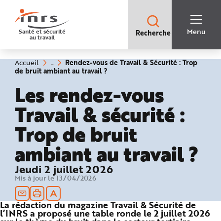
Accès
rapides
:
R
Recherche
e
Menu
Santé et sécurité
Recherche
rapide
c
au travail
:
h
e
r
c
Vous
Rendez-vous de Travail & Sécurité : Trop
Accueil
h
êtes
(rubrique
de bruit ambiant au travail ?
e
ici
sélectionnée)
r
:
Les rendez-vous
a
p
i
Travail & sécurité :
d
e
A
Trop de bruit
i
d
e
ambiant au travail ?
P
l
a
n
Jeudi 2 juillet 2026
N
a
Mis à jour le 13/04/2026
v
i
g
a
La rédaction du magazine Travail & Sécurité de
t
l’INRS a proposé une table ronde le 2 juillet 2026
i
o