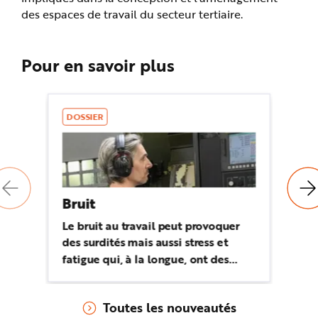
des espaces de travail du secteur tertiaire.
Pour en savoir plus
DOSSIER
R
Bruit
Tr
Le bruit au travail peut provoquer
Le
des surdités mais aussi stress et
Sé
fatigue qui, à la longue, ont des
pr
conséquences sur la santé du salarié
ré
et la qualité de son travail. Et des
ri
Toutes les nouveautés
solutions existent pour limiter