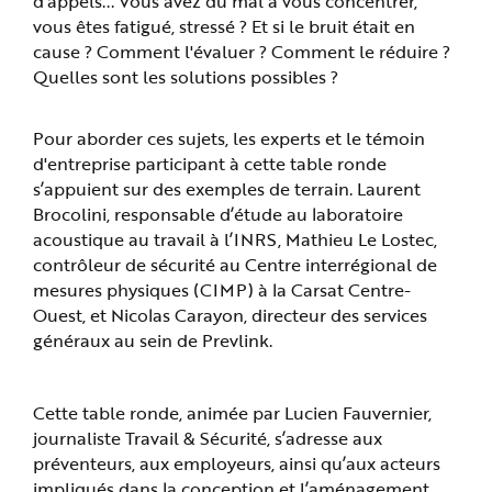
d'appels... Vous avez du mal à vous concentrer,
e
vous êtes fatigué, stressé ? Et si le bruit était en
cause ? Comment l'évaluer ? Comment le réduire ?
Quelles sont les solutions possibles ?
Pour aborder ces sujets, les experts et le témoin
d'entreprise participant à cette table ronde
s’appuient sur des exemples de terrain. Laurent
Brocolini, responsable d’étude au laboratoire
acoustique au travail à l’INRS, Mathieu Le Lostec,
contrôleur de sécurité au Centre interrégional de
mesures physiques (CIMP) à la Carsat Centre-
Ouest, et Nicolas Carayon, directeur des services
généraux au sein de Prevlink.
Cette table ronde, animée par Lucien Fauvernier,
journaliste Travail & Sécurité, s’adresse aux
préventeurs, aux employeurs, ainsi qu’aux acteurs
impliqués dans la conception et l’aménagement