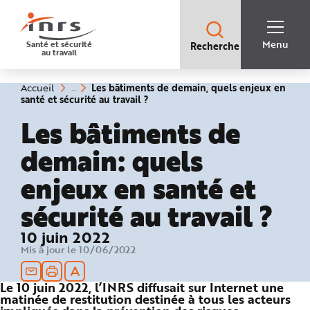
Accès
rapides
:
R
Recherche
e
Menu
Santé et sécurité
Recherche
rapide
c
au travail
:
h
e
r
c
Vous
Les bâtiments de demain, quels enjeux en
Accueil
h
êtes
(rubrique
santé et sécurité au travail ?
e
ici
sélectionnée)
r
:
Les bâtiments de
a
p
i
demain: quels
d
e
A
enjeux en santé et
i
d
e
sécurité au travail ?
P
l
a
n
10 juin 2022
N
a
Mis à jour le 10/06/2022
v
i
g
a
Le 10 juin 2022, l’INRS diffusait sur Internet une
t
matinée de restitution destinée à tous les acteurs
i
o