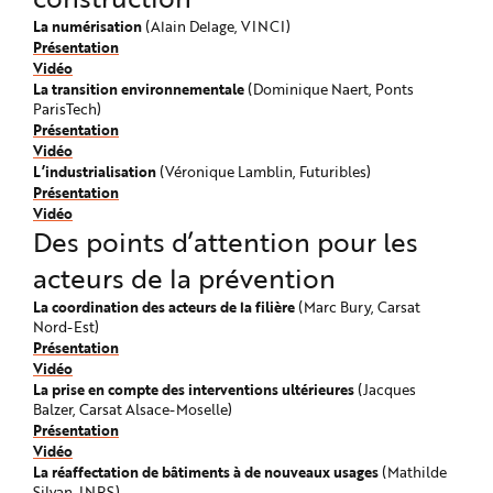
La numérisation
(Alain Delage, VINCI)
Présentation
Vidéo
La transition environnementale
(Dominique Naert, Ponts
ParisTech)
Présentation
Vidéo
L’industrialisation
(Véronique Lamblin, Futuribles)
Présentation
Vidéo
Des points d’attention pour les
acteurs de la prévention
La coordination des acteurs de la filière
(Marc Bury, Carsat
Nord-Est)
Présentation
Vidéo
La prise en compte des interventions ultérieures
(Jacques
Balzer, Carsat Alsace-Moselle)
Présentation
Vidéo
La réaffectation de bâtiments à de nouveaux usages
(Mathilde
Silvan, INRS)