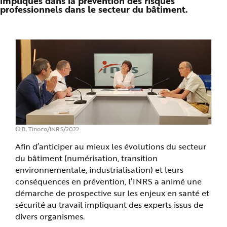
impliqués dans la prévention des risques
n
professionnels dans le secteur du bâtiment.
p
r
i
n
c
i
p
a
l
e
A
l
l
e
r
a
u
c
© B. Tinoco/INRS/2022
o
n
t
Afin d’anticiper au mieux les évolutions du secteur
e
du bâtiment (numérisation, transition
n
u
environnementale, industrialisation) et leurs
P
i
conséquences en prévention, l’INRS a animé une
e
d
démarche de prospective sur les enjeux en santé et
d
sécurité au travail impliquant des experts issus de
e
p
divers organismes.
a
g