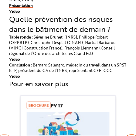
Présentation
Vidéo
Quelle prévention des risques
dans le bâtiment de demain ?
Table ronde
: Séverine Brunet (INRS), Philippe Robart
(OPPBTP), Christophe Desplat (CNAM), Martial Barbarou
(VINCI Construction France), François Liermann (Conseil
régional de l’Ordre des architectes Grand Est)
Vidéo
Conclusion
: Bernard Salengro, médecin du travail dans un SPST
BTP, président du CA de l’INRS, représentant CFE-CGC
Vidéo
Pour en savoir plus
PV 17
BROCHURE
AR