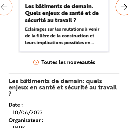
Les bâtiments de demain.
Le
Quels enjeux de santé et de
qu
sécurité au travail ?
sé
Eclairages sur les mutations à venir
Ar
de la filière de la construction et
: 
leurs implications possibles en
en
termes de risques professionnels.
tra
Toutes les nouveautés
Les bâtiments de demain: quels
enjeux en santé et sécurité au travail
?
Date
10/06/2022
Organisateur
INRS