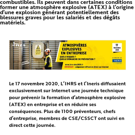
combustibles. Ils peuvent dans certaines conditions
n
former une atmosphère explosive (ATEX) à l’origine
p
d’une explosion générant potentiellement des
r
i
blessures graves pour les salariés et des dégâts
n
matériels.
c
i
p
a
l
e
A
l
l
e
r
a
u
c
o
n
Le 17 novembre 2020, L’INRS et l’Ineris diffusaient
t
exclusivement sur Internet une journée technique
e
n
pour prévenir la formation d’atmosphère explosive
u
P
(ATEX) en entreprise et en réduire ses
i
e
conséquences. Plus de 1100 préventeurs, chefs
d
d
d’entreprise, membres de CSE/CSSCT ont suivi en
e
direct cette journée.
p
a
g