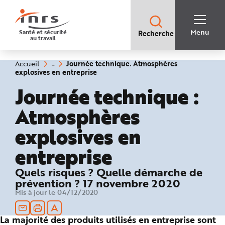
Accès
rapides
:
R
Recherche
e
Menu
Santé et sécurité
Recherche
rapide
c
au travail
:
h
e
r
c
Vous
Journée technique. Atmosphères
Accueil
h
êtes
(rubrique
explosives en entreprise
e
ici
sélectionnée)
r
:
Journée technique :
a
p
i
Atmosphères
d
e
A
explosives en
i
d
e
entreprise
P
l
a
n
Quels risques ? Quelle démarche de
N
a
prévention ? 17 novembre 2020
v
Mis à jour le 04/12/2020
i
g
a
t
La majorité des produits utilisés en entreprise sont
i
o