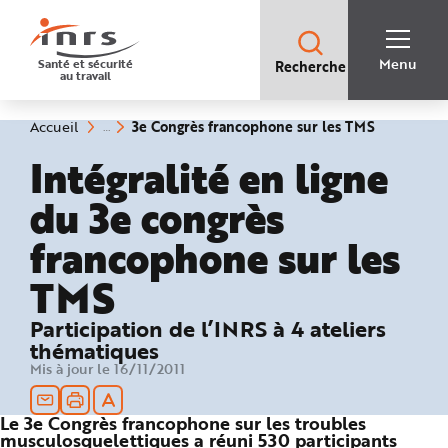
Accès
rapides
:
R
Recherche
e
Menu
Santé et sécurité
Recherche
rapide
c
au travail
:
h
e
r
c
(rubrique
Vous
3e Congrès francophone sur les TMS
Accueil
h
êtes
sélectionn
e
ici
Intégralité en ligne
r
:
a
p
du 3e congrès
i
d
e
francophone sur les
A
i
d
TMS
e
P
l
a
Participation de l’INRS à 4 ateliers
n
N
thématiques
a
Mis à jour le 16/11/2011
v
i
g
a
Le 3e Congrès francophone sur les troubles
t
i
musculosquelettiques a réuni 530 participants
o