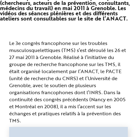
(chercheurs, acteurs de la prévention, consultants,
n
médecins du travail) en mai 2011 à Grenoble. Les
p
r
vidéos des séances plénières et des différents
i
ateliers sont consultables sur le site de l’ANACT.
n
c
i
p
a
l
Le 3e congrès francophone sur les troubles
e
A
musculosquelettiques (TMS) s’est déroulé les 26 et
l
l
27 mai 2011 à Grenoble. Réalisé à l’initiative du
e
r
groupe de recherche francophone sur les TMS, il
a
était organisé localement par l’ANACT, le PACTE
u
c
(unité de recherche du CNRS) et l’Université de
o
n
Grenoble, avec le soutien de plusieurs
t
e
organisations francophones dont l’INRS. Dans la
n
continuité des congrès précédents (Nancy en 2005
u
P
et Montréal en 2008), il a mis l’accent sur les
i
e
échanges et pratiques relatifs à la prévention des
d
d
TMS.
e
p
a
g