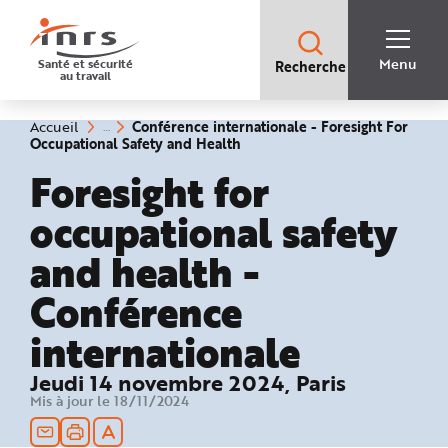
Accès
rapides
:
R
Recherche
e
Menu
Santé et sécurité
Recherche
rapide
c
au travail
:
h
e
r
c
Vous
Conférence internationale - Foresight For
Accueil
h
êtes
(rubrique
Occupational Safety and Health
e
ici
sélectionnée)
r
:
Foresight for
a
p
i
occupational safety
d
e
A
and health -
i
d
e
Conférence
P
l
a
n
internationale
N
a
v
Jeudi 14 novembre 2024, Paris
i
g
Mis à jour le 18/11/2024
a
t
i
o