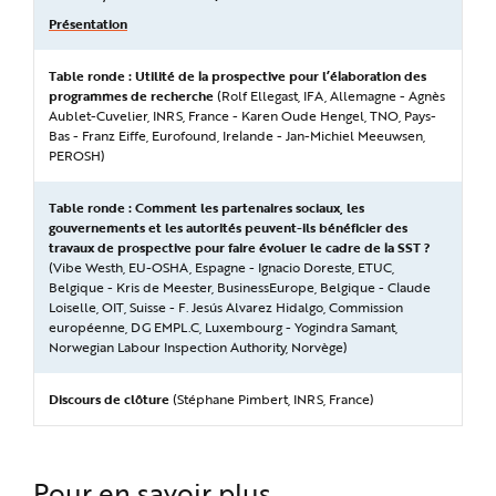
Présentation
Table ronde : Utilité de la prospective pour l’élaboration des
programmes de recherche
(Rolf Ellegast, IFA, Allemagne - Agnès
Aublet-Cuvelier, INRS, France - Karen Oude Hengel, TNO, Pays-
Bas - Franz Eiffe, Eurofound, Irelande - Jan-Michiel Meeuwsen,
PEROSH)
Table ronde : Comment les partenaires sociaux, les
gouvernements et les autorités peuvent-ils bénéficier des
travaux de prospective pour faire évoluer le cadre de la SST ?
(Vibe Westh, EU-OSHA, Espagne - Ignacio Doreste, ETUC,
Belgique - Kris de Meester, BusinessEurope, Belgique - Claude
Loiselle, OIT, Suisse - F. Jesús Alvarez Hidalgo, Commission
européenne, DG EMPL.C, Luxembourg - Yogindra Samant,
Norwegian Labour Inspection Authority, Norvège)
Discours de clôture
(Stéphane Pimbert, INRS, France)
Pour en savoir plus