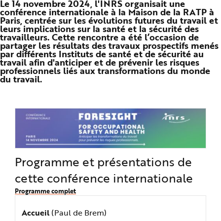
Le 14 novembre 2024, l'INRS organisait une
n
conférence internationale à la Maison de la RATP à
p
Paris, centrée sur les évolutions futures du travail et
r
i
leurs implications sur la santé et la sécurité des
n
travailleurs. Cette rencontre a été l’occasion de
c
partager les résultats des travaux prospectifs menés
i
p
par différents Instituts de santé et de sécurité au
a
travail afin d'anticiper et de prévenir les risques
l
professionnels liés aux transformations du monde
e
A
du travail.
l
l
e
r
a
u
c
o
n
t
e
n
Programme et présentations de
u
P
i
cette conférence internationale
e
d
Programme complet
d
e
p
Accueil
(Paul de Brem)
a
g