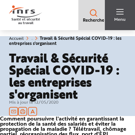
Accès
rapides
:
R
Recherche
e
Menu
Santé et sécurité
Recherche
rapide
c
au travail
:
h
e
r
c
Vous
Travail & Sécurité Spécial COVID-19 : les
Accueil
h
êtes
(rubrique
entreprises s'organisent
e
ici
sélectionnée)
r
:
Travail & Sécurité
a
p
i
Spécial COVID-19 :
d
e
A
les entreprises
i
d
e
s'organisent
P
l
a
n
Mis à jour le 12/05/2020
N
a
v
i
Comment poursuivre l'activité en garantissant la
g
protection de la santé des salariés et éviter la
a
t
propagation de la maladie ? Télétravail, chômage
i
partiel, réorganisation des flux, port d'EPI,
o