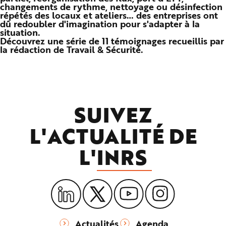
changements de rythme, nettoyage ou désinfection
n
p
répétés des locaux et ateliers… des entreprises ont
r
dû redoubler d'imagination pour s'adapter à la
i
situation.
n
c
Découvrez une série de 11 témoignages recueillis par
i
la rédaction de Travail & Sécurité.
p
a
l
e
A
l
l
e
r
SUIVEZ
a
u
c
L'ACTUALITÉ DE
o
n
t
L'
INRS
e
n
u
P
i
e
d
d
e
p
a
Actualités
Agenda
g