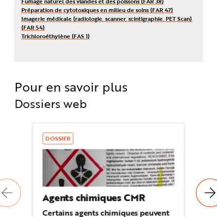
Fumage naturel des viandes et des poissons (FAR 38)
Préparation de cytotoxiques en milieu de soins (FAR 47)
Imagerie médicale (radiologie, scanner, scintigraphie, PET Scan)
(FAR 54)
Trichloroéthylène (FAS 1)
Pour en savoir plus
Dossiers web
DOSSIER
D
Agents chimiques CMR
Pr
c
Certains agents chimiques peuvent