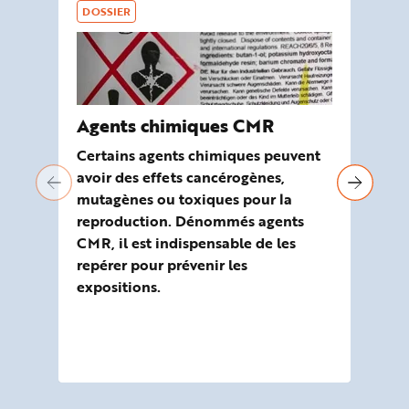
DOSSIER
DO
Agents chimiques CMR
Pr
ch
Certains agents chimiques peuvent
avoir des effets cancérogènes,
De
mutagènes ou toxiques pour la
peu
reproduction. Dénommés agents
l’
CMR, il est indispensable de les
Rep
repérer pour prévenir les
ou
expositions.
dan
c’e
en
ada