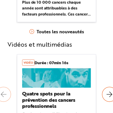
Plus de 10 000 cancers chaque
année sont attribuables à des
facteurs professionnels. Ces cancers
professionnels sont évitables en
supprimant ou remplaçant les
Toutes les nouveautés
produits ou procédés dangereux
Vidéos et multimédias
Durée : 07min 16s
VIDÉO
V
Quatre spots pour la
At
prévention des cancers
Ce
professionnels
ou