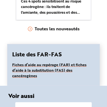
bâ
Ces 4 spots sensibilisent au risque
pr
cancérogène : ils traitent de
sa
l'amiante, des poussières et des
équipements de protection, du
risque chimique et de la
Toutes les nouveautés
responsabilité du chef d'entreprise.
Liste des FAR-FAS
Fiches d’aide au repérage (FAR) et fiches
d’aide à la substitution (FAS) des
cancérogènes
Voir aussi