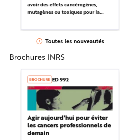
avoir des effets cancérogènes,
De
mutagènes ou toxiques pour la
pe
reproduction. Dénommés agents
l’
CMR, il est indispensable de les
Re
repérer pour prévenir les
ou
Toutes les nouveautés
expositions.
da
c’
Brochures INRS
en
ad
ED 992
BROCHURE
Agir aujourd'hui pour éviter
les cancers professionnels de
demain