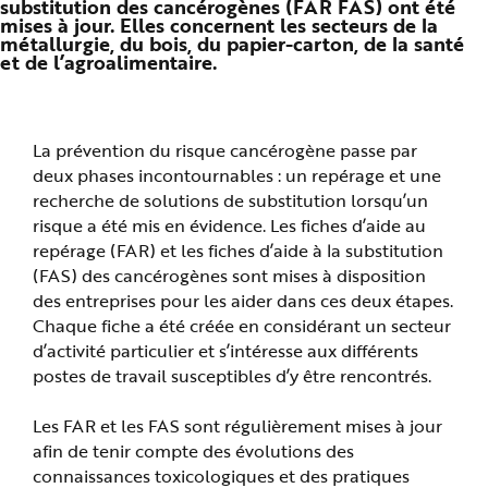
substitution des cancérogènes (FAR FAS) ont été
n
mises à jour. Elles concernent les secteurs de la
p
métallurgie, du bois, du papier-carton, de la santé
r
i
et de l’agroalimentaire.
n
c
i
p
a
l
La prévention du risque cancérogène passe par
e
A
deux phases incontournables : un repérage et une
l
l
recherche de solutions de substitution lorsqu’un
e
risque a été mis en évidence. Les fiches d’aide au
r
a
repérage (FAR) et les fiches d’aide à la substitution
u
c
(FAS) des cancérogènes sont mises à disposition
o
n
des entreprises pour les aider dans ces deux étapes.
t
Chaque fiche a été créée en considérant un secteur
e
n
d’activité particulier et s’intéresse aux différents
u
P
postes de travail susceptibles d’y être rencontrés.
i
e
d
Les FAR et les FAS sont régulièrement mises à jour
d
e
afin de tenir compte des évolutions des
p
a
connaissances toxicologiques et des pratiques
g