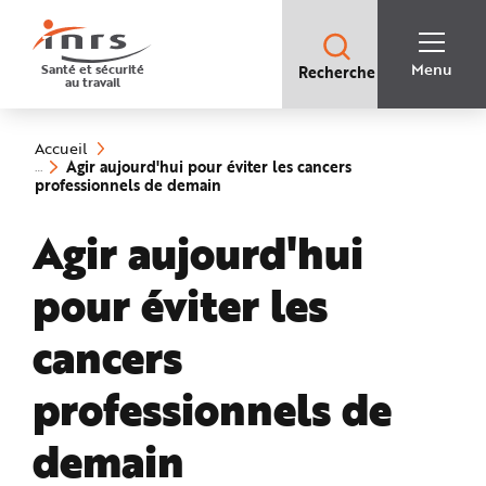
Accès
rapides
:
R
Recherche
e
Menu
Santé et sécurité
Recherche
rapide
c
au travail
:
h
e
Vous
r
êtes
c
ici
h
Accueil
:
e
Agir aujourd'hui pour éviter les cancers
r
(rubrique
professionnels de demain
a
sélectionnée)
p
i
Agir aujourd'hui
d
e
A
i
pour éviter les
d
e
P
l
cancers
a
n
N
professionnels de
a
v
i
g
demain
a
t
i
o