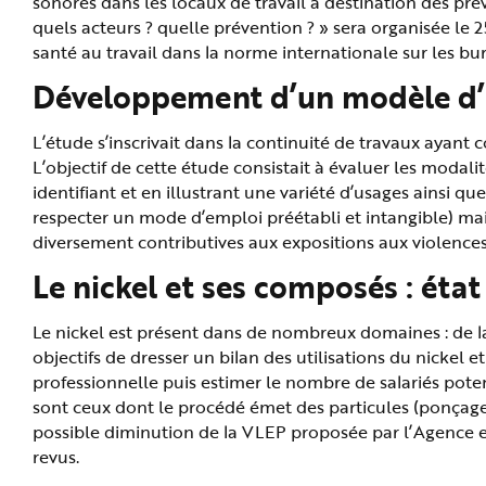
sonores dans les locaux de travail à destination des pré
quels acteurs ? quelle prévention ? » sera organisée le 2
santé au travail dans la norme internationale sur les bu
Développement d’un modèle d’in
L’étude s’inscrivait dans la continuité de travaux ayan
L’objectif de cette étude consistait à évaluer les moda
identifiant et en illustrant une variété d’usages ainsi que 
respecter un mode d’emploi préétabli et intangible) mais 
diversement contributives aux expositions aux violences,
Le nickel et ses composés : état
Le nickel est présent dans de nombreux domaines : de la 
objectifs de dresser un bilan des utilisations du nickel 
professionnelle puis estimer le nombre de salariés poten
sont ceux dont le procédé émet des particules (ponçage,
possible diminution de la VLEP proposée par l’Agence e
revus.