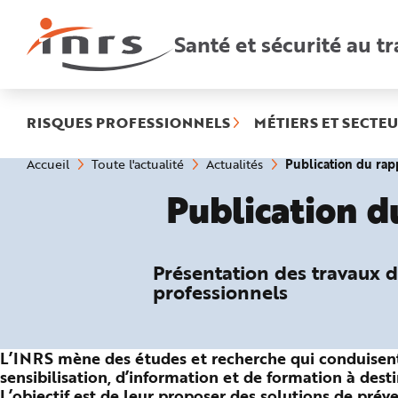
Accès
rapides
:
Santé et sécurité au tr
R
e
c
h
e
r
c
h
RISQUES PROFESSIONNELS
MÉTIERS ET SECTEU
e
r
a
Vous
Publication du rap
Accueil
Toute l'actualité
Actualités
p
êtes
i
ici
d
Publication d
:
e
A
i
d
e
P
Présentation des travaux d
l
a
professionnels
n
N
a
v
i
g
L’INRS mène des études et recherche qui conduisent 
a
sensibilisation, d’information et de formation à dest
t
i
L’objectif est de leur proposer des solutions de préve
o