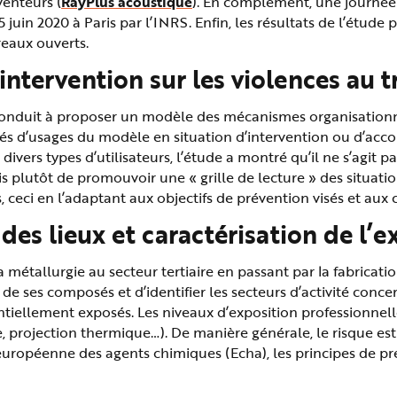
venteurs (
RayPlus acoustique
). En complément, une journée 
5 juin 2020 à Paris par l’INRS. Enfin, les résultats de l’étud
reaux ouverts.
tervention sur les violences au tr
t conduit à proposer un modèle des mécanismes organisationn
lités d’usages du modèle en situation d’intervention ou d’a
divers types d’utilisateurs, l’étude a montré qu’il ne s’agit pa
plutôt de promouvoir une « grille de lecture » des situations
 ceci en l’adaptant aux objectifs de prévention visés et aux
 des lieux et caractérisation de l’e
métallurgie au secteur tertiaire en passant par la fabricatio
et de ses composés et d’identifier les secteurs d’activité conc
tiellement exposés. Les niveaux d’exposition professionnelle 
 projection thermique…). De manière générale, le risque est
uropéenne des agents chimiques (Echa), les principes de pré