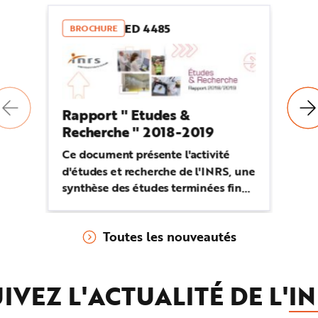
ED 4485
BROCHURE
V
Rapport " Etudes &
Pr
Recherche " 2018-2019
Dé
Ce document présente l'activité
l'
d'études et recherche de l'INRS, une
l'
synthèse des études terminées fin
pr
2018...
pr
20
Toutes les nouveautés
IVEZ L'ACTUALITÉ DE L'
IN