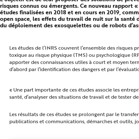
n
risques connus ou émergents. Ce nouveau rapport « 
p
études finalisées en 2018 et en cours en 2019, comme
r
i
open space, les effets du travail de nuit sur la sant
n
c
du déploiement des exosquelettes ou de robots d’ass
i
p
a
l
e
Les études de l’INRS couvrent l’ensemble des risques pr
A
l
toxique au risque physique (TMS) ou psychologique (RPS
l
e
apporter des connaissances utiles à court et moyen terme
r
a
d’abord par l’identification des dangers et par l’évaluat
u
c
o
n
t
« Une part importante de ces études associe les entreprise
e
santé, d’analyser des situations de travail et de tester 
n
u
P
i
e
Les résultats de ces études se prolongent par le transfer
d
publications et communications, démarches et outils, 
d
e
p
a
g