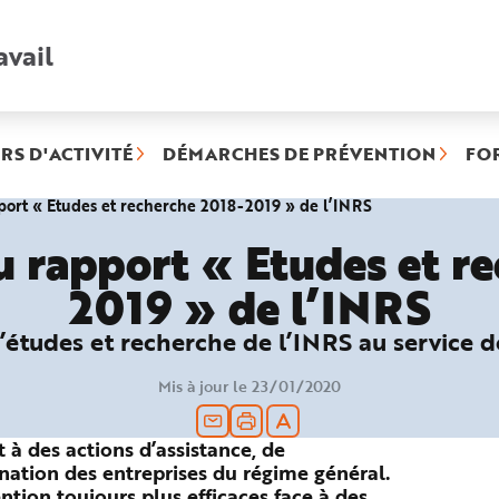
avail
Recherche
rapide
:
RS D'ACTIVITÉ
DÉMARCHES DE PRÉVENTION
FO
(rubrique
port « Etudes et recherche 2018-2019 » de l’INRS
sélectionnée)
u rapport « Etudes et r
2019 » de l’INRS
’études et recherche de l’INRS au service d
Mis à jour le 23/01/2020
à des actions d’assistance, de
ination des entreprises du régime général.
ntion toujours plus efficaces face à des