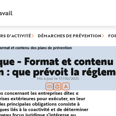
avail
Recherche
rapide
:
RS D'ACTIVITÉ
DÉMARCHES DE PRÉVENTION
FO
(rubrique
Format et contenu des plans de prévention
sélectionnée)
que - Format et contenu
 : que prévoit la régle
Mis à jour le 17/02/2025
s concernant les entreprises dites «
prises extérieures pour exécuter, en leur
des principales obligations consiste à
sques liés à la coactivité et de déterminer
veau focus juridique s’intéresse au