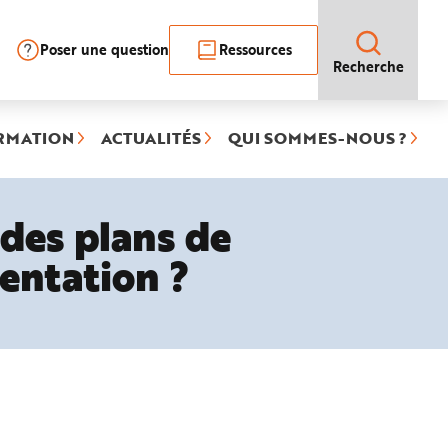
Poser une question
Ressources
Recherche
RMATION
ACTUALITÉS
QUI SOMMES-NOUS ?
 des plans de
mentation ?