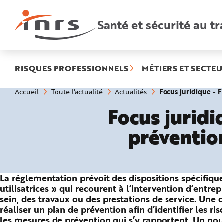
Accès
rapides
:
Santé et sécurité au tr
R
e
c
h
e
r
c
h
RISQUES PROFESSIONNELS
MÉTIERS ET SECTEU
e
r
a
Vous
Focus juridique - 
Accueil
Toute l'actualité
Actualités
p
êtes
i
ici
d
Focus juridi
:
e
A
i
prévention
d
e
P
l
a
n
N
La réglementation prévoit des dispositions spécifique
a
v
utilisatrices » qui recourent à l’intervention d’entre
i
g
sein, des travaux ou des prestations de service. Une 
a
réaliser un plan de prévention afin d’identifier les ri
t
i
les mesures de prévention qui s’y rapportent. Un nou
o