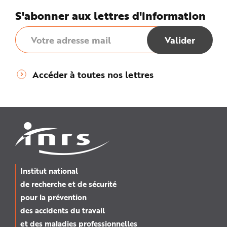
n
S'abonner aux lettres d'information
p
r
i
n
c
i
p
a
l
e
Accéder à toutes nos lettres
A
l
l
e
r
a
u
c
o
n
t
e
n
u
Institut national
P
i
de recherche et de sécurité
e
d
pour la prévention
d
e
des accidents du travail
p
a
et des maladies professionnelles
g