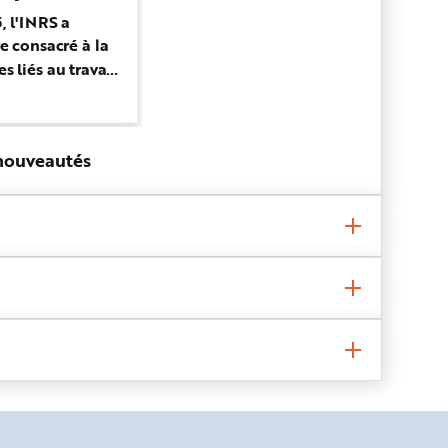
des risques.
, l'INRS a
L'objectif de ce guide est de
e consacré à la
répondre aux principales question
s liés au travail
qui se posent pour mettre en oeuv
r Fardeen
des actions efficaces et durables
 d'assistance-
visant à prévenir les risques liés au
ebinaire tr...
 nouveautés
travail sur écran.