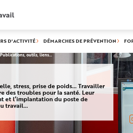
avail
Recherche
rapide
:
RS D'ACTIVITÉ
DÉMARCHES DE PRÉVENTION
FO
(rubrique
Publications, outils, liens…
sélectionnée)
lle, stress, prise de poids… Travailler
 des troubles pour la santé. Leur
t et l’implantation du poste de
du travail…