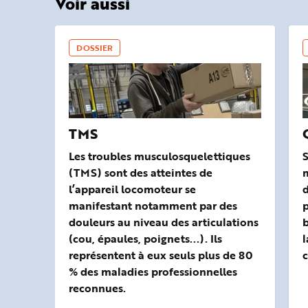
Voir aussi
DOSSIER
TMS
Les troubles musculosquelettiques
S
(TMS) sont des atteintes de
l’appareil locomoteur se
d
manifestant notamment par des
p
douleurs au niveau des articulations
b
(cou, épaules, poignets...). Ils
l
représentent à eux seuls plus de 80
c
% des maladies professionnelles
reconnues.