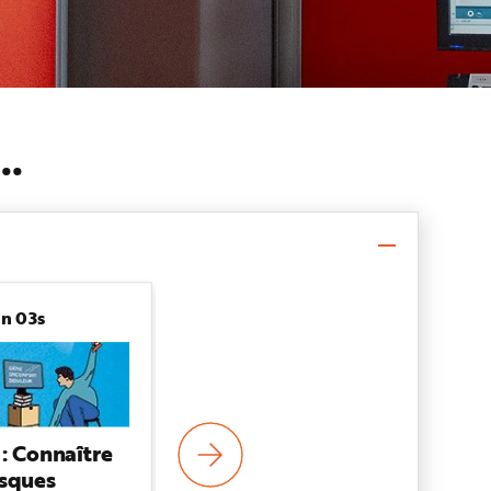
s…
in 03s
ED 6538
BROCHURE
Le travail sur écran. Guide
 : Connaître
pratique pour la prévention
isques