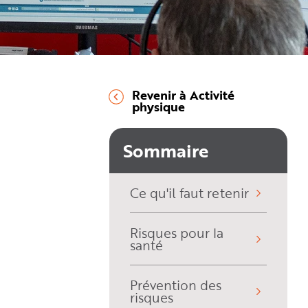
Revenir à Activité
physique
Sommaire
Ce qu'il faut retenir
ED 924
BROCHURE
DÉ
Risques pour la
santé
Ecrans de visualisation
Sou
Prévention des
risques
de 
Un guide axé sur la santé et sur