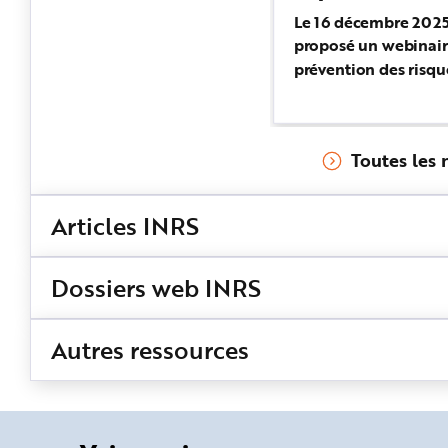
e
Le 16 décembre 2025
proposé un webinair
prévention des risque
sur écran. Animé pa
Abdouramane, expert
conseil à l'INRS, ce w
Toutes les
Articles INRS
Dossiers web INRS
Autres ressources