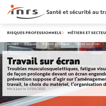
Accès
rapides
:
Santé et sécurité au tr
R
e
c
h
e
r
c
h
RISQUES PROFESSIONNELS
MÉTIERS ET SECTEU
e
r
a
Vous
Accueil
Risques
Activité physique
Travail sur écran
p
êtes
i
ici
d
:
e
Travail sur écran
A
i
d
e
: Publications, outils, liens…
Troubles musculosquelettiques, fatigue visue
P
l
de façon prolongée devant un écran engendre
a
prévention suppose d’agir sur l’aménagemen
n
N
travail, le choix du matériel, l’organisation 
a
v
Mis à jour le 11/06/2025
i
g
a
t
i
o