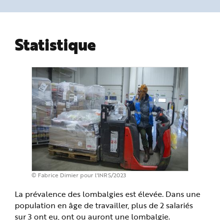
n
p
r
i
n
Statistique
c
i
p
a
l
e
A
l
l
e
r
a
u
c
o
n
t
e
n
u
P
i
© Fabrice Dimier pour l'INRS/2023
e
d
d
La prévalence des lombalgies est élevée. Dans une
e
p
population en âge de travailler, plus de 2 salariés
a
sur 3 ont eu, ont ou auront une lombalgie.
g