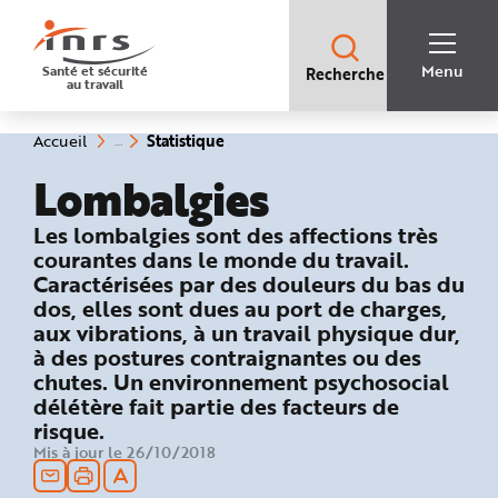
Accès
rapides
:
R
Recherche
e
Menu
Santé et sécurité
Recherche
rapide
c
au travail
:
h
e
r
c
(rubrique
Vous
Statistique
Accueil
h
êtes
sélectionnée)
e
ici
Lombalgies
r
:
a
p
i
: Statistique
Les lombalgies sont des affections très
d
e
courantes dans le monde du travail.
A
Caractérisées par des douleurs du bas du
i
d
dos, elles sont dues au port de charges,
e
P
aux vibrations, à un travail physique dur,
l
à des postures contraignantes ou des
a
n
chutes. Un environnement psychosocial
N
a
délétère fait partie des facteurs de
v
i
risque.
g
Mis à jour le 26/10/2018
a
t
i
o