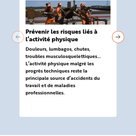
Prévenir les risques liés à
Tr
l’activité physique
mu
Douleurs, lumbagos, chutes,
Les
troubles musculosquelettiques…
(TM
L’activité physique malgré les
l’a
progrès techniques reste la
ma
principale source d’accidents du
dou
travail et de maladies
(co
professionnelles.
rep
% d
re