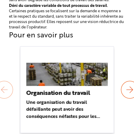
Déni du caractère variable de tout processus de travail
.
Certaines pratiques se focalisent sur la demande « moyenne »
et le respect du standard, sans traiter la variabilité inhérente au
processus productif. Elles reposent sur une vision réductrice du
travail de l’opérateur.
Pour en savoir plus
Organisation du travail
Pr
pr
Une organisation du travail
défaillante peut avoir des
Ne
conséquences néfastes pour les
l’
salariés. Agir sur l’organisation du
pr
travail constitue ainsi un levier
pr