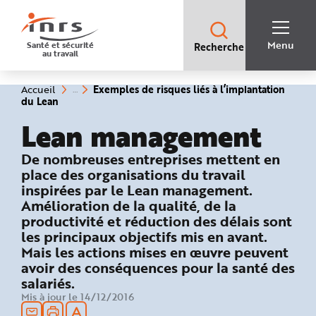
Accès
rapides
:
R
Recherche
e
Menu
Santé et sécurité
Recherche
rapide
c
au travail
:
h
e
r
c
Vous
Exemples de risques liés à l’implantation
Accueil
h
êtes
(rubrique
du Lean
e
ici
sélectionnée)
r
:
Lean management
a
p
i
d
: Exemples de risques liés à l’implan
De nombreuses entreprises mettent en
e
A
place des organisations du travail
i
inspirées par le Lean management.
d
e
Amélioration de la qualité, de la
P
l
productivité et réduction des délais sont
a
n
les principaux objectifs mis en avant.
N
Mais les actions mises en œuvre peuvent
a
v
avoir des conséquences pour la santé des
i
g
salariés.
a
Mis à jour le 14/12/2016
t
i
o