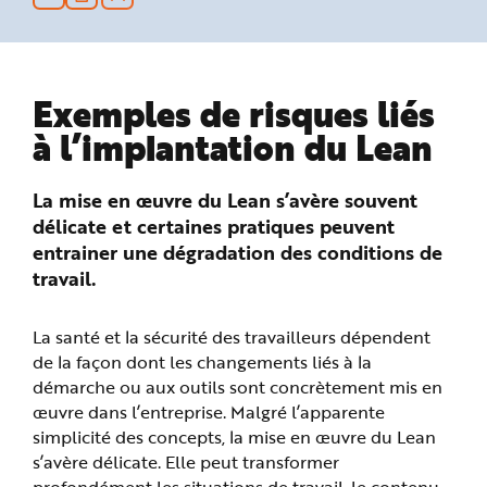
n
p
r
i
n
c
i
Exemples de risques liés
p
a
à l’implantation du Lean
l
e
A
l
La mise en œuvre du Lean s’avère souvent
l
e
délicate et certaines pratiques peuvent
r
a
entrainer une dégradation des conditions de
u
c
travail.
o
n
t
e
La santé et la sécurité des travailleurs dépendent
n
u
de la façon dont les changements liés à la
P
i
démarche ou aux outils sont concrètement mis en
e
d
œuvre dans l’entreprise. Malgré l’apparente
d
simplicité des concepts, la mise en œuvre du Lean
e
p
s’avère délicate. Elle peut transformer
a
g
profondément les situations de travail, le contenu