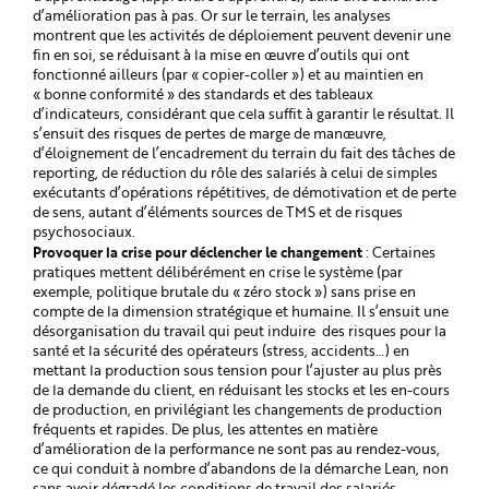
d’amélioration pas à pas. Or sur le terrain, les analyses
montrent que les activités de déploiement peuvent devenir une
fin en soi, se réduisant à la mise en œuvre d’outils qui ont
fonctionné ailleurs (par « copier-coller ») et au maintien en
« bonne conformité » des standards et des tableaux
d’indicateurs, considérant que cela suffit à garantir le résultat. Il
s’ensuit des risques de pertes de marge de manœuvre,
d’éloignement de l’encadrement du terrain du fait des tâches de
reporting, de réduction du rôle des salariés à celui de simples
exécutants d’opérations répétitives, de démotivation et de perte
de sens, autant d’éléments sources de TMS et de risques
psychosociaux.
Provoquer la crise pour déclencher le changement
: Certaines
pratiques mettent délibérément en crise le système (par
exemple, politique brutale du « zéro stock ») sans prise en
compte de la dimension stratégique et humaine. Il s’ensuit une
désorganisation du travail qui peut induire des risques pour la
santé et la sécurité des opérateurs (stress, accidents…) en
mettant la production sous tension pour l’ajuster au plus près
de la demande du client, en réduisant les stocks et les en-cours
de production, en privilégiant les changements de production
fréquents et rapides. De plus, les attentes en matière
d’amélioration de la performance ne sont pas au rendez-vous,
ce qui conduit à nombre d’abandons de la démarche Lean, non
sans avoir dégradé les conditions de travail des salariés.