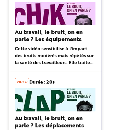
Au travail, le bruit, on en
parle ? Les équipements
Cette vidéo sensibilise à l'impact
des bruits modérés mais répétés sur
la santé des travailleurs. Elle traite
en particulier des bruits liés aux
équipements : imprimantes,
Durée : 20s
VIDÉO
machines à café, claviers...
Au travail, le bruit, on en
parle ? Les déplacements