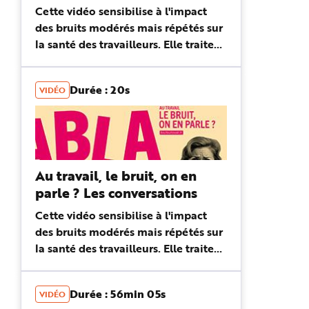
Cette vidéo sensibilise à l'impact
des bruits modérés mais répétés sur
la santé des travailleurs. Elle traite
en particulier des bruits liés aux
déplacement : bruits de pas, porte
Durée : 20s
VIDÉO
qui claquent, chais...
Au travail, le bruit, on en
parle ? Les conversations
Cette vidéo sensibilise à l'impact
des bruits modérés mais répétés sur
la santé des travailleurs. Elle traite
en particulier des bruits liés aux
conversations.
Durée : 56min 05s
VIDÉO