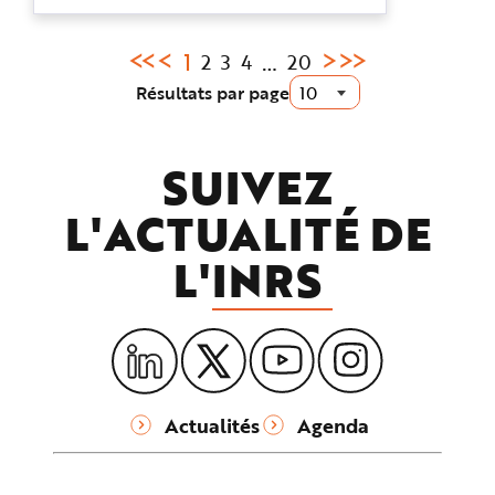
voire coup de chaleur) ainsi qu'à des
risques d'accidents. Il est important
Page
1
…
de ne pas attendre que ...
2
3
4
20
courante
Résultats par page
:
SUIVEZ
L'ACTUALITÉ DE
L'
INRS
Actualités
Agenda