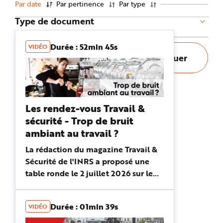
Par date
Par pertinence
Par type
n
p
Type de document
r
i
n
c
i
Durée : 52min 45s
VIDÉO
p
Réinitialiser
Appliquer
a
l
e
A
l
l
e
r
Les rendez-vous Travail &
a
u
sécurité - Trop de bruit
c
o
ambiant au travail ?
n
t
La rédaction du magazine Travail &
e
n
Sécurité de l'INRS a proposé une
u
P
table ronde le 2 juillet 2026 sur le
i
e
thème du bruit dans le secteur
d
d
tertiaire. Vous travaillez en open-
e
Durée : 01min 39s
p
VIDÉO
space, dans une crèche, un ...
a
g