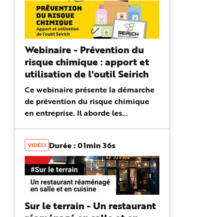
Webinaire - Prévention du
risque chimique : apport et
utilisation de l'outil Seirich
Ce webinaire présente la démarche
de prévention du risque chimique
en entreprise. Il aborde les
différentes étapes de cette
démarche qui sont illustrées à
Durée : 01min 36s
VIDÉO
travers l'utilisation du logiciel
Seirich : ...
Sur le terrain - Un restaurant