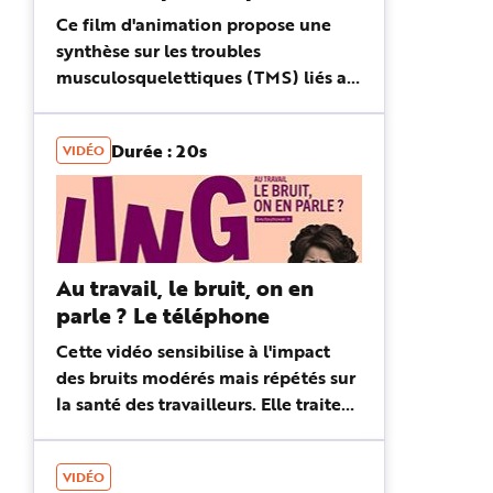
Ce film d'animation propose une
synthèse sur les troubles
musculosquelettiques (TMS) liés au
travail : définition, conséquences,
origines... Il présente également des
Durée : 20s
VIDÉO
pistes pour aider les entreprises ...
Au travail, le bruit, on en
parle ? Le téléphone
Cette vidéo sensibilise à l'impact
des bruits modérés mais répétés sur
la santé des travailleurs. Elle traite
en particulier des sonneries de
téléphone, notifications...
VIDÉO