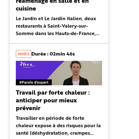
réaménagé en salle et en
cuisine
Le Jardin et Le Jardin italien, deux
restaurants à Saint-Valery-sur-
Somme dans les Hauts-de-France,
allient arts de la table et...
amélioration des conditions de
Durée : 02min 46s
VIDÉO
travail en cuisine comme en salle.
Avec...
Travail par forte chaleur :
anticiper pour mieux
prévenir
Travailler en période de forte
chaleur expose à des risques pour la
santé (déshydratation, crampes