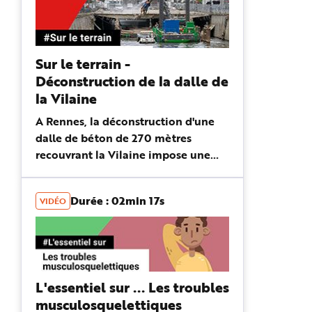
e
Sur le terrain -
Déconstruction de la dalle de
la Vilaine
A Rennes, la déconstruction d'une
dalle de béton de 270 mètres
recouvrant la Vilaine impose une
organisation de chantier atypique.
Pelle hydraulique sur ponton
Durée : 02min 17s
VIDÉO
flottant, évacuation des gravats par
ba...
L'essentiel sur ... Les troubles
musculosquelettiques