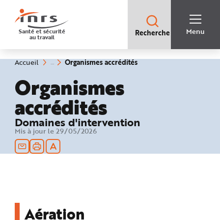
Accès
rapides
:
R
Recherche
e
Menu
Santé et sécurité
Recherche
rapide
c
au travail
:
h
e
r
c
(rubrique
Vous
Organismes accrédités
Accueil
h
êtes
sélectionnée)
e
ici
Organismes
r
:
a
p
accrédités
i
d
e
A
Domaines d'intervention
i
d
Mis à jour le 29/05/2026
e
P
l
a
n
N
a
v
i
g
a
t
Aération
i
o