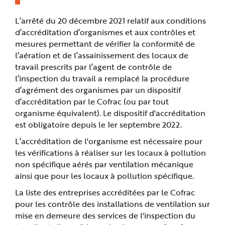
n
p
r
L’arrêté du 20 décembre 2021 relatif aux conditions
i
d’accréditation d’organismes et aux contrôles et
n
c
mesures permettant de vérifier la conformité de
i
p
l’aération et de l’assainissement des locaux de
a
l
travail prescrits par l’agent de contrôle de
e
l’inspection du travail a remplacé la procédure
A
l
d’agrément des organismes par un dispositif
l
e
d’accréditation par le Cofrac (ou par tout
r
a
organisme équivalent). Le dispositif d'accréditation
u
est obligatoire depuis le 1er septembre 2022.
c
o
n
L’accréditation de l'organisme est nécessaire pour
t
e
les vérifications à réaliser sur les locaux à pollution
n
u
non spécifique aérés par ventilation mécanique
P
ainsi que pour les locaux à pollution spécifique.
i
e
d
La liste des entreprises accréditées par le Cofrac
d
e
pour les contrôle des installations de ventilation sur
p
mise en demeure des services de l'inspection du
a
g